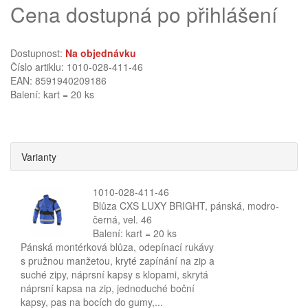
Cena dostupná po přihlášení
Dostupnost:
Na objednávku
Číslo artiklu: 1010-028-411-46
EAN: 8591940209186
Balení: kart = 20 ks
Varianty
1010-028-411-46
Blůza CXS LUXY BRIGHT, pánská, modro-
černá, vel. 46
Balení: kart = 20 ks
Pánská montérková blůza, odepínací rukávy
s pružnou manžetou, kryté zapínání na zip a
suché zipy, náprsní kapsy s klopami, skrytá
náprsní kapsa na zip, jednoduché boční
kapsy, pas na bocích do gumy,...