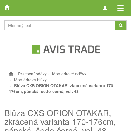
Toggle
Toggl
navigation
navig
Pracovní oděvy
Montérkové oděvy
Montérkové blůzy
Blůza CXS ORION OTAKAR, zkrácená varianta 170-
176cm, pánská, šedo-černá, vel. 48
Blůza CXS ORION OTAKAR,
zkrácená varianta 170-176cm,
pánská, šedo-černá, vel. 48