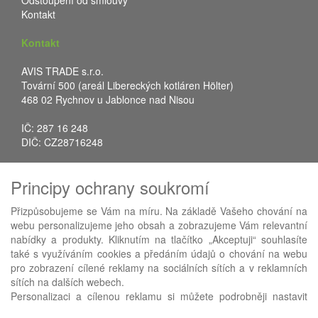
Odstoupení od smlouvy
Kontakt
Kontakt
AVIS TRADE s.r.o.
Tovární 500 (areál Libereckých kotláren Hölter)
468 02 Rychnov u Jablonce nad Nisou
IČ: 287 16 248
DIČ: CZ28716248
Tel.: +420 483 388 078
Principy ochrany soukromí
Fax: +420 483 034 590
E-mail:
info@avistrade.cz
Přizpůsobujeme se Vám na míru. Na základě Vašeho chování na
Web:
www.avistrade.cz
webu personalizujeme jeho obsah a zobrazujeme Vám relevantní
nabídky a produkty. Kliknutím na tlačítko „Akceptuji“ souhlasíte
také s využíváním cookies a předáním údajů o chování na webu
pro zobrazení cílené reklamy na sociálních sítích a v reklamních
sítích na dalších webech.
Používáme
ABRA eShop
- nejlepší řešení e-commerce pro náš
Personalizaci a cílenou reklamu si můžete podrobněji nastavit
procesní informační systém
FLORES
.
nebo kdykoli vypnout po kliknutí na tlačítko „Nastavit“.