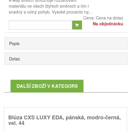
4-way stretch umožňuje roztahování
materiálu ve všech čtyřech směrech a tím i
snadný a volný pohyb. Vysoké procento ny...
Cena:
Cena na dotaz
Na objednávku
Popis
Dotaz
DALŠÍ ZBOŽÍ V KATEGORII
Blůza CXS LUXY EDA, pánská, modro-černá,
vel. 44