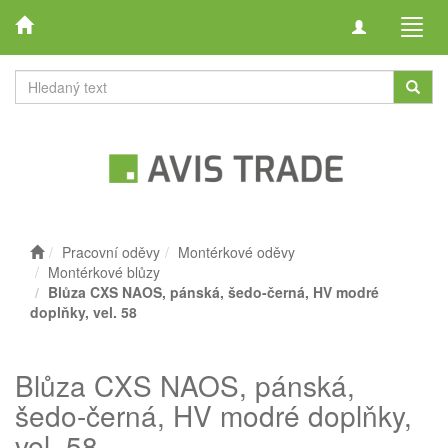
Toggle
Toggl
navigation
navig
Pracovní oděvy
Montérkové oděvy
Montérkové blůzy
Blůza CXS NAOS, pánská, šedo-černá, HV modré
doplňky, vel. 58
Blůza CXS NAOS, pánská,
šedo-černá, HV modré doplňky,
vel. 58