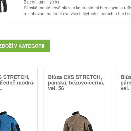
Balení: kart = 20 ks
Pánská montérková blůza s kontrastními barevnými a refl
roztahování materiálu ve všech čtyřech směrech a tím i s
ZBOŽÍ V KATEGORII
S STRETCH,
Blůza CXS STRETCH,
Blů
tředně modrá-
pánská, béžovo-černá,
pán
..
vel. 56
vel.