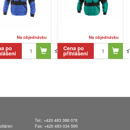
Na objednávku
Na objednávku
na po
Cena po
hlášení
přihlášení
Tel.: +420 483 388 078
otláren
Fax: +420 483 034 590