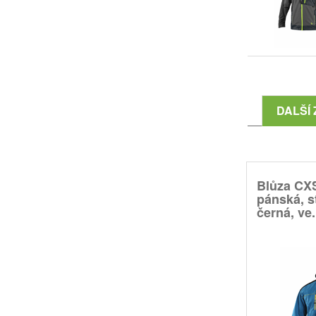
DALŠÍ 
Blůza CX
pánská, s
černá, ve.