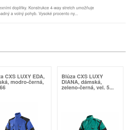
exními doplňky. Konstrukce 4-way stretch umožňuje
nadný a volný pohyb. Vysoké procento ny...
za CXS LUXY EDA,
Blůza CXS LUXY
ská, modro-černá,
DIANA, dámská,
 66
zeleno-černá, vel. 5...