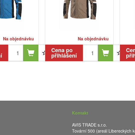
Na objednávku
Na objednávku
Cena po
Ce
í
přihlášení
při
Kontakt
AVIS TRADE s.r.o.
Tovární 500 (areál Libereckých k