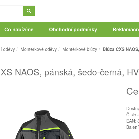
Co nabízíme
Obchodní podmínky
Reklamační
í oděvy
Montérkové oděvy
Montérkové blůzy
Blůza CXS NAOS, 
XS NAOS, pánská, šedo-černá, HV ž
Ce
Dostu
Číslo 
EAN: 
Balení