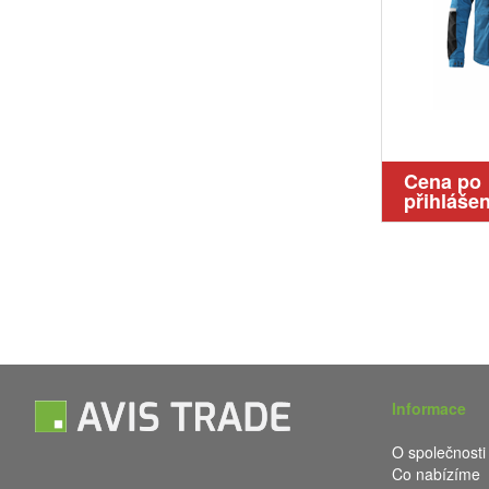
Cena po
přihlášen
Informace
O společnosti
Co nabízíme