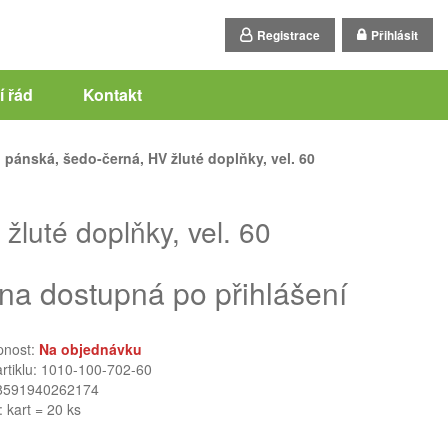
Registrace
Přihlásit
 řád
Kontakt
pánská, šedo-černá, HV žluté doplňky, vel. 60
luté doplňky, vel. 60
na dostupná po přihlášení
pnost:
Na objednávku
artiklu: 1010-100-702-60
8591940262174
: kart = 20 ks