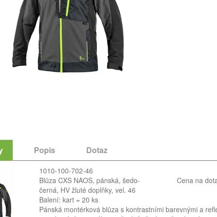
y
Popis
Dotaz
1010-100-702-46
Blůza CXS NAOS, pánská, šedo-
Cena na dot
černá, HV žluté doplňky, vel. 46
Balení: kart = 20 ks
Pánská montérková blůza s kontrastními barevnými a refl