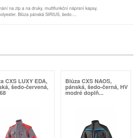
ání na zip a na druky, multifunkční náprsní kapsy,
lyester. Blůza pánská SIRIUS, šedo-...
za CXS LUXY EDA,
Blůza CXS NAOS,
ská, šedo-červená,
pánská, šedo-černá, HV
 68
modré doplň...