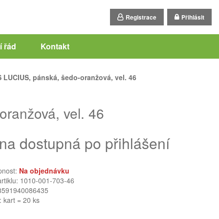
Registrace
Přihlásit
 řád
Kontakt
 LUCIUS, pánská, šedo-oranžová, vel. 46
ranžová, vel. 46
na dostupná po přihlášení
pnost:
Na objednávku
artiklu: 1010-001-703-46
8591940086435
: kart = 20 ks