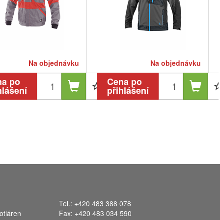
Na objednávku
Na objednávku
na po
Cena po
hlášení
přihlášení
Tel.: +420 483 388 078
otláren
Fax: +420 483 034 590