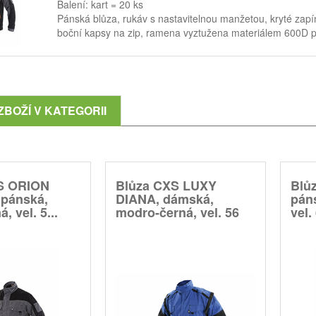
Balení: kart = 20 ks
Pánská blůza, rukáv s nastavitelnou manžetou, kryté zapín
boční kapsy na zip, ramena vyztužena materiálem 600D po
ZBOŽÍ V KATEGORII
S ORION
Blůza CXS LUXY
Blů
pánská,
DIANA, dámská,
pán
, vel. 5...
modro-černá, vel. 56
vel.