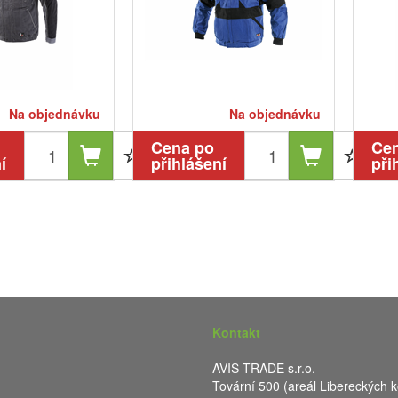
Na objednávku
Na objednávku
Cena po
Ce
í
přihlášení
při
Kontakt
AVIS TRADE s.r.o.
Tovární 500 (areál Libereckých k