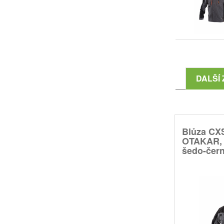
DALŠÍ 
Blůza CX
OTAKAR, 
šedo-černá