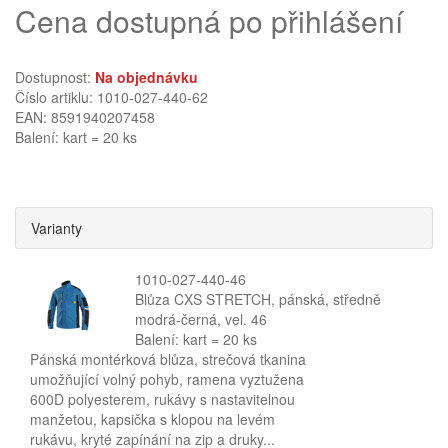
Cena dostupná po přihlášení
Dostupnost:
Na objednávku
Číslo artiklu: 1010-027-440-62
EAN: 8591940207458
Balení: kart = 20 ks
Varianty
1010-027-440-46
Blůza CXS STRETCH, pánská, středně
modrá-černá, vel. 46
Balení: kart = 20 ks
Pánská montérková blůza, strečová tkanina
umožňující volný pohyb, ramena vyztužena
600D polyesterem, rukávy s nastavitelnou
manžetou, kapsička s klopou na levém
rukávu, kryté zapínání na zip a druky...