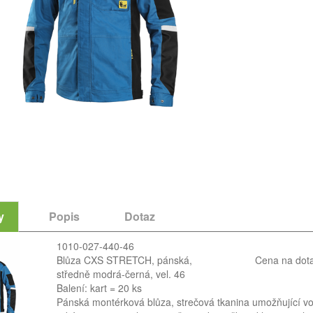
y
Popis
Dotaz
1010-027-440-46
Blůza CXS STRETCH, pánská,
Cena na dot
středně modrá-černá, vel. 46
Balení: kart = 20 ks
Pánská montérková blůza, strečová tkanina umožňující v