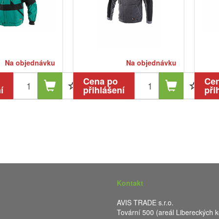
Na objednávku
Na objednávku
Cena po
Ce
í
přihlášení
při
Kontakt
AVIS TRADE s.r.o.
Tovární 500 (areál Libereckých k