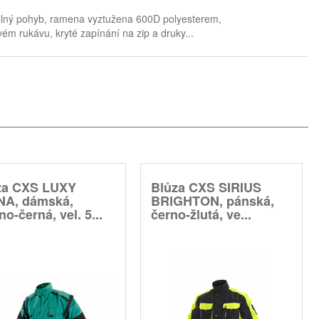
olný pohyb, ramena vyztužena 600D polyesterem,
ém rukávu, kryté zapínání na zip a druky...
za CXS LUXY
Blůza CXS SIRIUS
NA, dámská,
BRIGHTON, pánská,
no-černá, vel. 5...
černo-žlutá, ve...