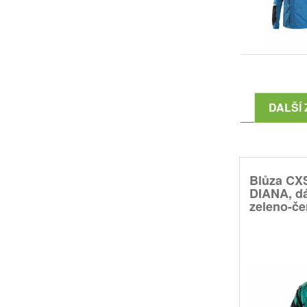
DALŠÍ 
Blůza CX
DIANA, d
zeleno-čer