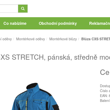
Co nabízíme
Obchodní podmínky
Reklamační
í oděvy
Montérkové oděvy
Montérkové blůzy
Blůza CXS STRETC
XS STRETCH, pánská, středně modr
Ce
Dostu
Číslo 
EAN: 
Balení