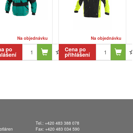
Na objednávku
Na objednávku
na po
Cena po
hlášení
přihlášení
Tel.: +420 483 388 078
otláren
Fax: +420 483 034 590