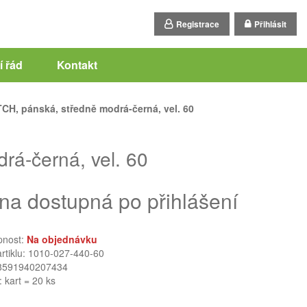
Registrace
Přihlásit
 řád
Kontakt
H, pánská, středně modrá-černá, vel. 60
á-černá, vel. 60
na dostupná po přihlášení
pnost:
Na objednávku
artiklu: 1010-027-440-60
8591940207434
: kart = 20 ks