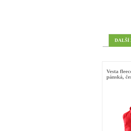
DALŠÍ
Vesta fle
pánská, če