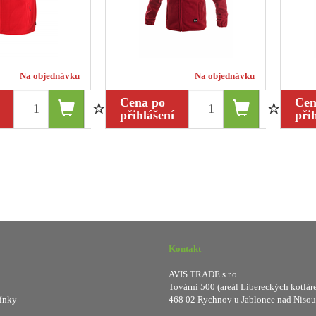
Na objednávku
Na objednávku
Cena po
Cen
přihlášení
při
Kontakt
AVIS TRADE s.r.o.
Tovární 500 (areál Libereckých kotlár
ínky
468 02 Rychnov u Jablonce nad Nisou