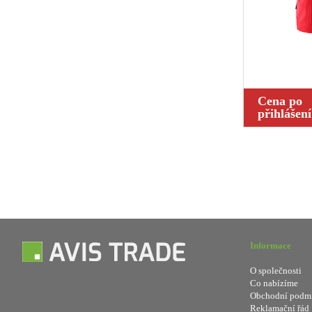
Cena po
přihlášení
Informace
O společnosti
Co nabízíme
Obchodní podm
Reklamační řád