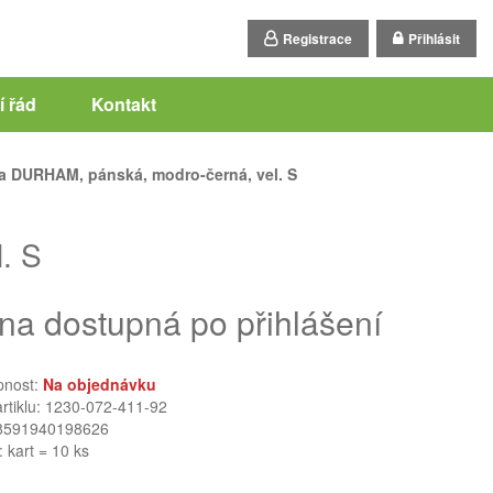
Registrace
Přihlásit
 řád
Kontakt
 DURHAM, pánská, modro-černá, vel. S
. S
na dostupná po přihlášení
pnost:
Na objednávku
artiklu: 1230-072-411-92
8591940198626
: kart = 10 ks