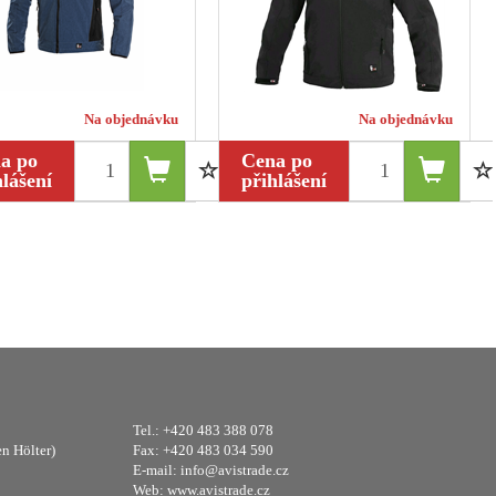
Na objednávku
Na objednávku
a po
Cena po
hlášení
přihlášení
Tel.: +420 483 388 078
en Hölter)
Fax: +420 483 034 590
E-mail:
info@avistrade.cz
Web:
www.avistrade.cz