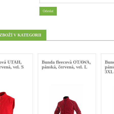
Odeslat
 ZBOŽÍ V KATEGORII
ecová UTAH,
Bunda fleecová OTAWA,
Bun
rvená, vel. S
pánská, červená, vel. L
páns
3XL