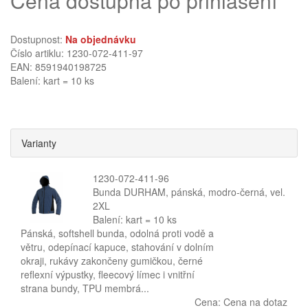
Cena dostupná po přihlášení
Dostupnost:
Na objednávku
Číslo artiklu: 1230-072-411-97
EAN: 8591940198725
Balení: kart = 10 ks
Varianty
1230-072-411-96
Bunda DURHAM, pánská, modro-černá, vel.
2XL
Balení: kart = 10 ks
Pánská, softshell bunda, odolná proti vodě a
větru, odepínací kapuce, stahování v dolním
okraji, rukávy zakončeny gumičkou, černé
reflexní výpustky, fleecový límec i vnitřní
strana bundy, TPU membrá...
Cena:
Cena na dotaz