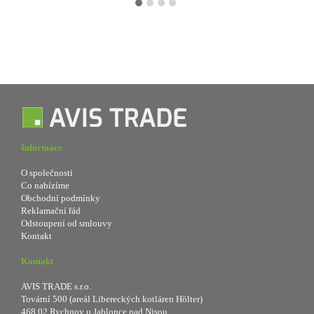
Informace
O společnosti
Co nabízíme
Obchodní podmínky
Reklamační řád
Odstoupení od smlouvy
Kontakt
Kontakt
AVIS TRADE s.r.o.
Tovární 500 (areál Libereckých kotláren Hölter)
468 02 Rychnov u Jablonce nad Nisou