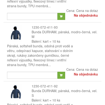
reflexní výpustky, fleecový límec i vnitřní
strana bundy, TPU membrá...
Cena:
Cena na dotaz
Na objednávku
1230-072-411-93
Bunda DURHAM, pánská, modro-černá, vel.
M
Balení: kart = 10 ks
Pánská, softshell bunda, odolná proti vodě a
větru, odepínací kapuce, stahování v dolním
okraji, rukávy zakončeny gumičkou, černé
reflexní výpustky, fleecový límec i vnitřní
strana bundy, TPU membrá...
Cena:
Cena na dotaz
Na objednávku
1230-072-411-92
Bunda DURHAM, pánská, modro-černá, vel.
S
Balení: kart = 10 ks
Pánská, softshell bunda, odolná proti vodě a