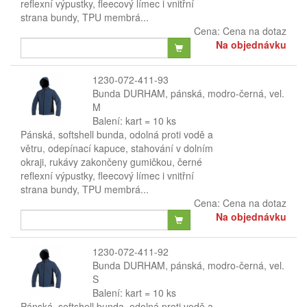
reflexní výpustky, fleecový límec i vnitřní
strana bundy, TPU membrá...
Cena:
Cena na dotaz
Na objednávku
1230-072-411-93
Bunda DURHAM, pánská, modro-černá, vel.
M
Balení: kart = 10 ks
Pánská, softshell bunda, odolná proti vodě a
větru, odepínací kapuce, stahování v dolním
okraji, rukávy zakončeny gumičkou, černé
reflexní výpustky, fleecový límec i vnitřní
strana bundy, TPU membrá...
Cena:
Cena na dotaz
Na objednávku
1230-072-411-92
Bunda DURHAM, pánská, modro-černá, vel.
S
Balení: kart = 10 ks
Pánská, softshell bunda, odolná proti vodě a