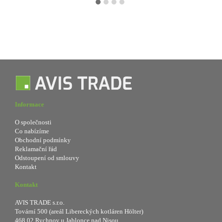
Informace
O společnosti
Co nabízíme
Obchodní podmínky
Reklamační řád
Odstoupení od smlouvy
Kontakt
Kontakt
AVIS TRADE s.r.o.
Tovární 500 (areál Libereckých kotláren Hölter)
468 02 Rychnov u Jablonce nad Nisou