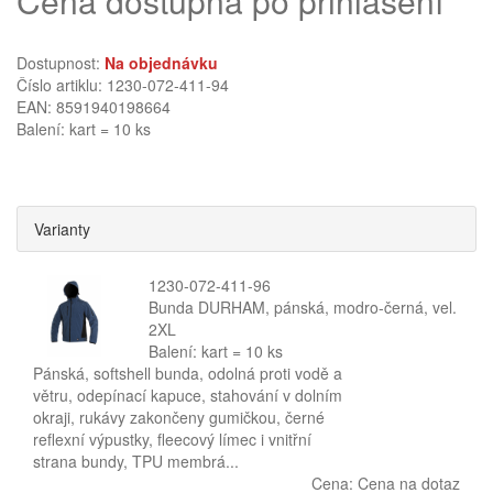
Cena dostupná po přihlášení
Dostupnost:
Na objednávku
Číslo artiklu: 1230-072-411-94
EAN: 8591940198664
Balení: kart = 10 ks
Varianty
1230-072-411-96
Bunda DURHAM, pánská, modro-černá, vel.
2XL
Balení: kart = 10 ks
Pánská, softshell bunda, odolná proti vodě a
větru, odepínací kapuce, stahování v dolním
okraji, rukávy zakončeny gumičkou, černé
reflexní výpustky, fleecový límec i vnitřní
strana bundy, TPU membrá...
Cena:
Cena na dotaz