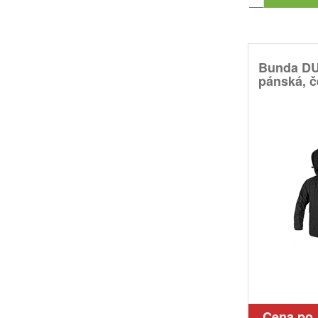
Bunda D
pánská, č
Cena po