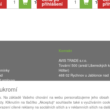
í
přihlášení
při
Kontakt
AVIS TRADE s.r.o.
Tovární 500 (areál Libereckých k
dmínky
Hölter)
ád
468 02 Rychnov u Jablonce nad
d smlouvy
IČ: 287 16 248
oukromí
DIČ: CZ28716248
. Na základě Vašeho chování na webu personalizujeme jeho obsah
y. Kliknutím na tlačítko „Akceptuji“ souhlasíte také s využíváním coo
RA eShop
- nejlepší řešení e-commerce pro náš procesní informační 
azení cílené reklamy na sociálních sítích a v reklamních sítích na dal