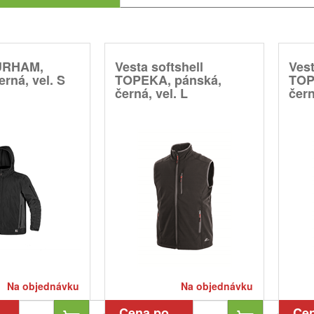
URHAM,
Vesta softshell
Vest
erná, vel. S
TOPEKA, pánská,
TOP
černá, vel. L
čern
Na objednávku
Na objednávku
Cena po
Ce