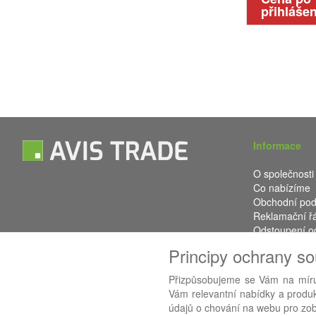
přihlášen
Informace
O společnosti
Co nabízíme
Obchodní po
Reklamační ř
Odstoupení o
Kontakt
Principy ochrany s
Přizpůsobujeme se Vám na míru
Vám relevantní nabídky a produkt
Používáme
AB
údajů o chování na webu pro zobr