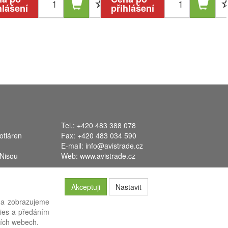
hlášení
přihlášení
Tel.: +420 483 388 078
otláren
Fax: +420 483 034 590
E-mail:
info@avistrade.cz
 Nisou
Web:
www.avistrade.cz
Akceptuji
Nastavit
 a zobrazujeme
kies a předáním
systém
FLORES
.
ších webech.