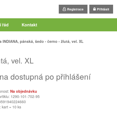
Registrace
Přihlásit
 řád
Kontakt
 INDIANA, pánská, šedo - černo - žlutá, vel. XL
á, vel. XL
na dostupná po přihlášení
pnost:
Na objednávku
artiklu: 1290-101-702-95
8591940224660
: kart = 10 ks