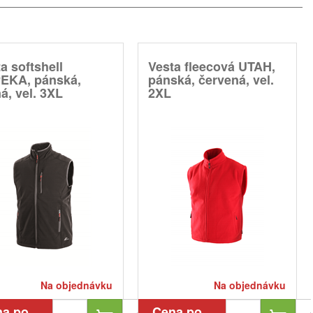
a softshell
Vesta fleecová UTAH,
EKA, pánská,
pánská, červená, vel.
á, vel. 3XL
2XL
Na objednávku
Na objednávku
na po
Cena po