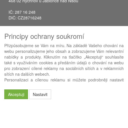
468 02 Rychnov u Jablonce nad Nisou
IČ: 287 16 248
DIČ: CZ28716248
Tel.: +420 483 388 078
Principy ochrany soukromí
Fax: +420 483 034 590
E-mail:
info@avistrade.cz
Přizpůsobujeme se Vám na míru. Na základě Vašeho chování na
Web:
www.avistrade.cz
webu personalizujeme jeho obsah a zobrazujeme Vám relevantní
nabídky a produkty. Kliknutím na tlačítko „Akceptuji“ souhlasíte
také s využíváním cookies a předáním údajů o chování na webu
pro zobrazení cílené reklamy na sociálních sítích a v reklamních
sítích na dalších webech.
Používáme
ABRA eShop
- nejlepší řešení e-commerce pro náš
Personalizaci a cílenou reklamu si můžete podrobněji nastavit
procesní informační systém
FLORES
.
nebo kdykoli vypnout po kliknutí na tlačítko „Nastavit“.
Akceptuji
Nastavit