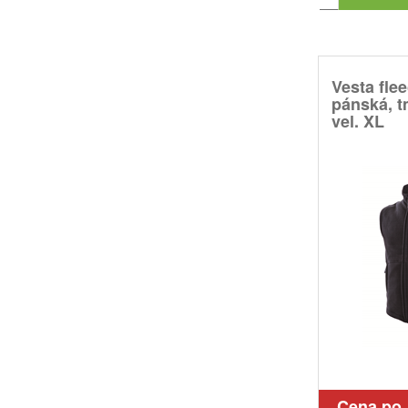
Vesta fle
pánská, 
vel. XL
Cena po