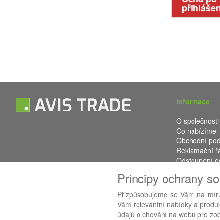
přihlášen
Informace
O společnosti
Co nabízíme
Obchodní po
Reklamační ř
Odstoupení o
Kontakt
Principy ochrany s
Přizpůsobujeme se Vám na míru
Vám relevantní nabídky a produkt
Používáme
AB
údajů o chování na webu pro zobr