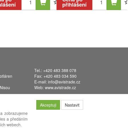
hlášení
přihlášení
Tel.: +420 483 388 078
otláren
Fax: +420 483 034 590
E-mail:
info@avistrade.cz
 Nisou
Web:
www.avistrade.cz
Akceptuji
Nastavit
 a zobrazujeme
kies a předáním
systém
FLORES
.
ších webech.