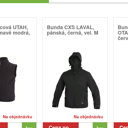
ecová UTAH,
Bunda CXS LAVAL,
Bun
tmavě modrá,
pánská, černá, vel. M
OTA
červ
Na objednávku
Na objednávku
Cena po
Ce