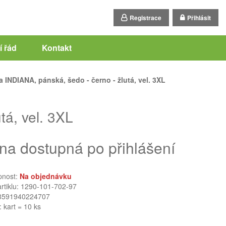
Registrace
Přihlásit
 řád
Kontakt
 INDIANA, pánská, šedo - černo - žlutá, vel. 3XL
tá, vel. 3XL
na dostupná po přihlášení
pnost:
Na objednávku
artiklu: 1290-101-702-97
8591940224707
: kart = 10 ks