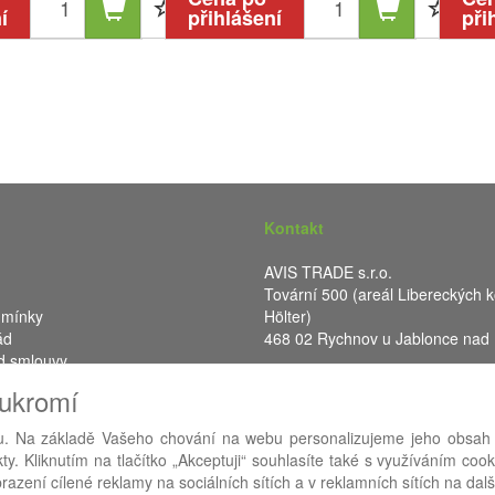
í
přihlášení
při
Kontakt
AVIS TRADE s.r.o.
Tovární 500 (areál Libereckých k
dmínky
Hölter)
ád
468 02 Rychnov u Jablonce nad
d smlouvy
IČ: 287 16 248
oukromí
DIČ: CZ28716248
. Na základě Vašeho chování na webu personalizujeme jeho obsah
y. Kliknutím na tlačítko „Akceptuji“ souhlasíte také s využíváním coo
RA eShop
- nejlepší řešení e-commerce pro náš procesní informační 
azení cílené reklamy na sociálních sítích a v reklamních sítích na dal