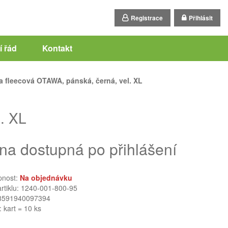
Registrace
Přihlásit
 řád
Kontakt
 fleecová OTAWA, pánská, černá, vel. XL
. XL
na dostupná po přihlášení
pnost:
Na objednávku
artiklu: 1240-001-800-95
8591940097394
: kart = 10 ks