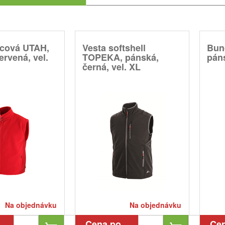
ecová UTAH,
Vesta softshell
Bun
ervená, vel.
TOPEKA, pánská,
páns
černá, vel. XL
Na objednávku
Na objednávku
Cena po
Ce