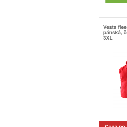
Vesta fle
pánská, č
3XL
Cena po