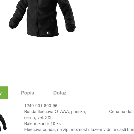
y
Popis
Dotaz
1240-001-800-96
Bunda fleecová OTAWA, pánská,
Cena na dot
černá, vel. 2XL
Balení: kart = 10 ks
Fleecová bunda, na zip, možnost utažení v dolní části bu