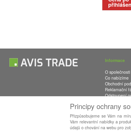
přihlášen
Informace
O společnosti
Co nabízíme
Obchodní po
Reklamační ř
Odstoupení o
Kontakt
Principy ochrany s
Přizpůsobujeme se Vám na míru
Vám relevantní nabídky a produkt
Používáme
AB
údajů o chování na webu pro zobr