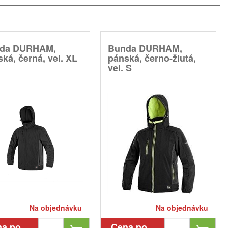
da DURHAM,
Bunda DURHAM,
ká, černá, vel. XL
pánská, černo-žlutá,
vel. S
Na objednávku
Na objednávku
na po
Cena po