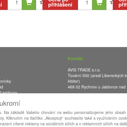
í
přihlášení
při
Kontakt
AVIS TRADE s.r.o.
Tovární 500 (areál Libereckých k
dmínky
Hölter)
ád
468 02 Rychnov u Jablonce nad
d smlouvy
IČ: 287 16 248
oukromí
DIČ: CZ28716248
. Na základě Vašeho chování na webu personalizujeme jeho obsah
y. Kliknutím na tlačítko „Akceptuji“ souhlasíte také s využíváním coo
RA eShop
- nejlepší řešení e-commerce pro náš procesní informační 
azení cílené reklamy na sociálních sítích a v reklamních sítích na dal