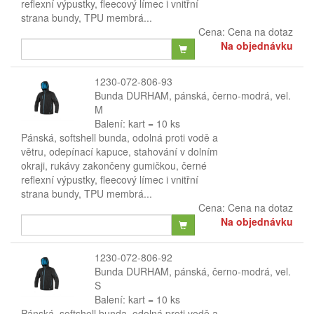
reflexní výpustky, fleecový límec i vnitřní
strana bundy, TPU membrá...
Cena:
Cena na dotaz
Na objednávku
1230-072-806-93
Bunda DURHAM, pánská, černo-modrá, vel.
M
Balení: kart = 10 ks
Pánská, softshell bunda, odolná proti vodě a
větru, odepínací kapuce, stahování v dolním
okraji, rukávy zakončeny gumičkou, černé
reflexní výpustky, fleecový límec i vnitřní
strana bundy, TPU membrá...
Cena:
Cena na dotaz
Na objednávku
1230-072-806-92
Bunda DURHAM, pánská, černo-modrá, vel.
S
Balení: kart = 10 ks
Pánská, softshell bunda, odolná proti vodě a