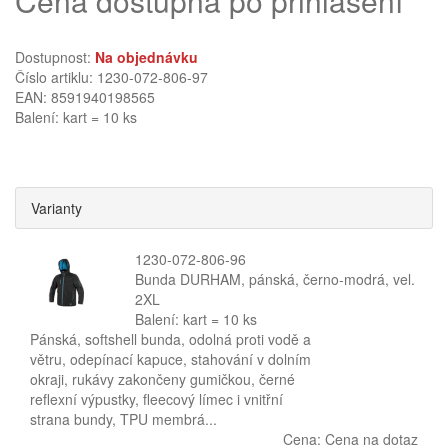
Cena dostupná po přihlášení
Dostupnost:
Na objednávku
Číslo artiklu: 1230-072-806-97
EAN: 8591940198565
Balení: kart = 10 ks
Varianty
1230-072-806-96
Bunda DURHAM, pánská, černo-modrá, vel.
2XL
Balení: kart = 10 ks
Pánská, softshell bunda, odolná proti vodě a
větru, odepínací kapuce, stahování v dolním
okraji, rukávy zakončeny gumičkou, černé
reflexní výpustky, fleecový límec i vnitřní
strana bundy, TPU membrá...
Cena:
Cena na dotaz