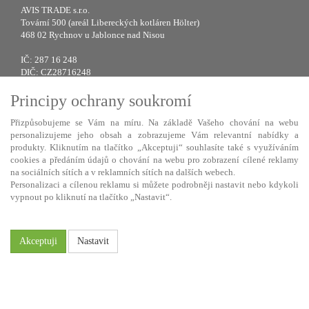
AVIS TRADE s.r.o.
Tovární 500 (areál Libereckých kotláren Hölter)
468 02 Rychnov u Jablonce nad Nisou
IČ: 287 16 248
DIČ: CZ28716248
Principy ochrany soukromí
Tel.: +420 483 388 078
Fax: +420 483 034 590
Přizpůsobujeme se Vám na míru. Na základě Vašeho chování na webu
E-mail:
info@avistrade.cz
personalizujeme jeho obsah a zobrazujeme Vám relevantní nabídky a
Web:
www.avistrade.cz
produkty. Kliknutím na tlačítko „Akceptuji“ souhlasíte také s využíváním
cookies a předáním údajů o chování na webu pro zobrazení cílené reklamy
na sociálních sítích a v reklamních sítích na dalších webech.
Personalizaci a cílenou reklamu si můžete podrobněji nastavit nebo kdykoli
vypnout po kliknutí na tlačítko „Nastavit“.
Používáme
ABRA eShop
- nejlepší řešení e-commerce pro náš procesní
informační systém
FLORES
.
Akceptuji
Nastavit