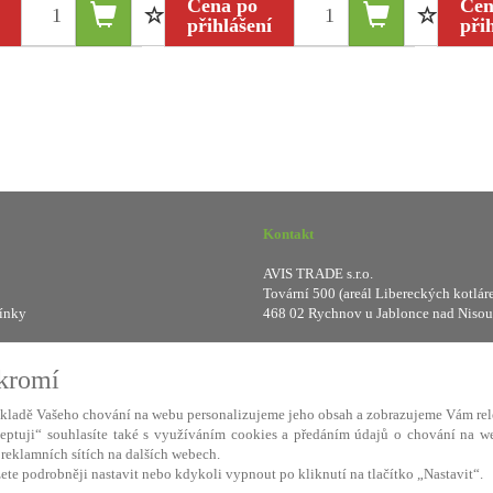
Cena po
Cen
přihlášení
při
Kontakt
AVIS TRADE s.r.o.
Tovární 500 (areál Libereckých kotlár
ínky
468 02 Rychnov u Jablonce nad Nisou
smlouvy
IČ: 287 16 248
DIČ: CZ28716248
ukromí
kladě Vašeho chování na webu personalizujeme jeho obsah a zobrazujeme Vám rel
ceptuji“ souhlasíte také s využíváním cookies a předáním údajů o chování na w
áme
ABRA eShop
- nejlepší řešení e-commerce pro náš procesní informační systém
v reklamních sítích na dalších webech.
ete podrobněji nastavit nebo kdykoli vypnout po kliknutí na tlačítko „Nastavit“.