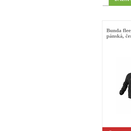
Bunda fle
pánská, če