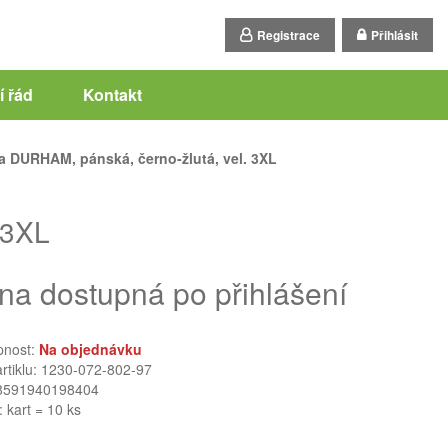
Registrace
Přihlásit
 řád
Kontakt
 DURHAM, pánská, černo-žlutá, vel. 3XL
 3XL
na dostupná po přihlášení
pnost:
Na objednávku
artiklu: 1230-072-802-97
8591940198404
: kart = 10 ks