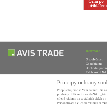
Cena po
přihlášení
Informace
O společnosti
Co nabízíme
Obchodní podm
Reklamační řád
Odstoupení od 
Kontakt
Principy ochrany so
Přizpůsobujeme se Vám na míru. Na zá
produkty. Kliknutím na tlačítko „Ak
Použív
cílené reklamy na sociálních sítích a 
Personalizaci a cílenou reklamu si můž