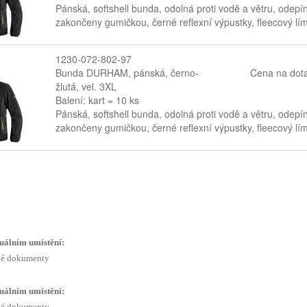
Pánská, softshell bunda, odolná proti vodě a větru, odepí
zakončeny gumičkou, černé reflexní výpustky, fleecový lí
1230-072-802-97
Bunda DURHAM, pánská, černo-
Cena na dot
žlutá, vel. 3XL
Balení: kart = 10 ks
Pánská, softshell bunda, odolná proti vodě a větru, odepí
zakončeny gumičkou, černé reflexní výpustky, fleecový lí
uálním umístění:
é dokumenty
uálním umístění:
é dokumenty