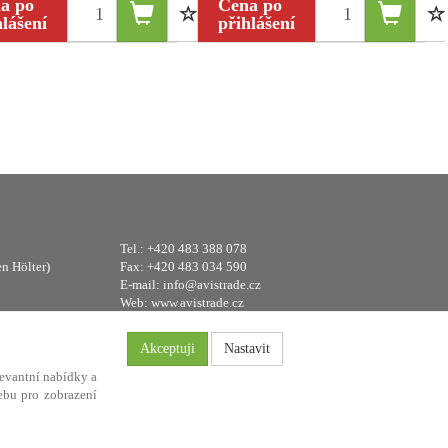
a po
Cena po
hlášení
přihlášení
Tel.: +420 483 388 078
en Hölter)
Fax: +420 483 034 590
E-mail:
info@avistrade.cz
Web:
www.avistrade.cz
Akceptuji
Nastavit
evantní nabídky a
ebu pro zobrazení
FLORES
.