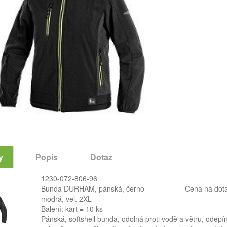
y
Popis
Dotaz
1230-072-806-96
Bunda DURHAM, pánská, černo-
Cena na dot
modrá, vel. 2XL
Balení: kart = 10 ks
Pánská, softshell bunda, odolná proti vodě a větru, odepí