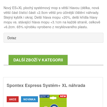
Nový ES+XL plochý systémový mop s větší hlavou (délka, nová
větší část čístící části +2.5cm větší pro účinější čištění náhrady.
Stejný kyblík i okraj. Delší hlava mopu +20%, delší křídla hlavy
mopu vs. stávající hlava mopu +3.1cm na každé straně, celkově
+6.2cm. 65% výrobku vyrobeno z recyklovaného plastu.
Dotaz
DALŠÍ ZBOŽÍ V KATEGORII
Spontex Express Systém+ XL náhrada
AKCE
NOVINKA