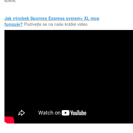
kbelík.
Jak výrobek Spontex Express system+ XL mop
funguje?
Podívejte se na naše krátké video