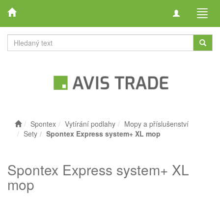
Toggle
Toggl
navigation
navig
Spontex
Vytírání podlahy
Mopy a příslušenství
Sety
Spontex Express system+ XL mop
Spontex Express system+ XL
mop