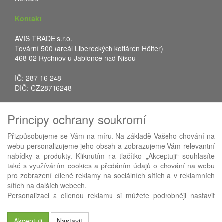
Kontakt
AVIS TRADE s.r.o.
Tovární 500 (areál Libereckých kotláren Hölter)
468 02 Rychnov u Jablonce nad Nisou
IČ: 287 16 248
DIČ: CZ28716248
Tel.: +420 483 388 078
Principy ochrany soukromí
Fax: +420 483 034 590
E-mail:
info@avistrade.cz
Přizpůsobujeme se Vám na míru. Na základě Vašeho chování na
Web:
www.avistrade.cz
webu personalizujeme jeho obsah a zobrazujeme Vám relevantní
nabídky a produkty. Kliknutím na tlačítko „Akceptuji“ souhlasíte
také s využíváním cookies a předáním údajů o chování na webu
pro zobrazení cílené reklamy na sociálních sítích a v reklamních
sítích na dalších webech.
Používáme
ABRA eShop
- nejlepší řešení e-commerce pro náš
Personalizaci a cílenou reklamu si můžete podrobněji nastavit
procesní informační systém
FLORES
.
nebo kdykoli vypnout po kliknutí na tlačítko „Nastavit“.
Akceptuji
Nastavit