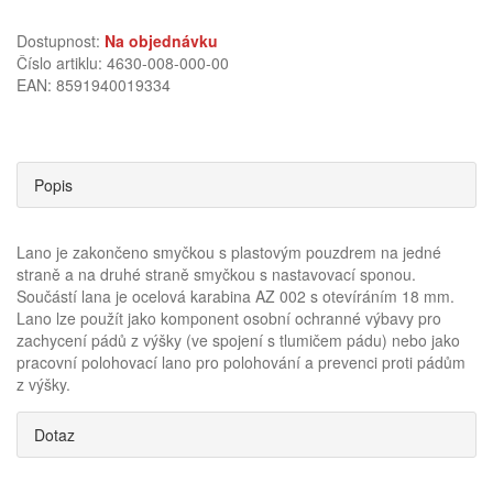
Dostupnost:
Na objednávku
Číslo artiklu: 4630-008-000-00
EAN: 8591940019334
Popis
Lano je zakončeno smyčkou s plastovým pouzdrem na jedné
straně a na druhé straně smyčkou s nastavovací sponou.
Součástí lana je ocelová karabina AZ 002 s otevíráním 18 mm.
Lano lze použít jako komponent osobní ochranné výbavy pro
zachycení pádů z výšky (ve spojení s tlumičem pádu) nebo jako
pracovní polohovací lano pro polohování a prevenci proti pádům
z výšky.
Dotaz