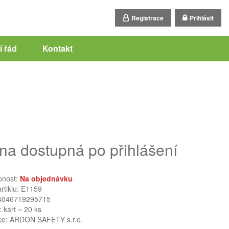
Registrace
Přihlásit
 řád
Kontakt
na dostupná po přihlášení
pnost:
Na objednávku
artiklu: E1159
4046719295715
: kart = 20 ks
ce:
ARDON SAFETY s.r.o.