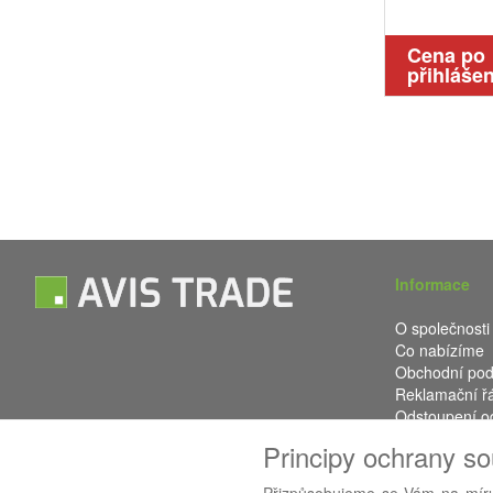
Cena po
přihlášen
Informace
O společnosti
Co nabízíme
Obchodní po
Reklamační ř
Odstoupení o
Kontakt
Principy ochrany s