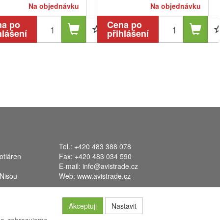
Na objednávku
Na objednávku
na po
Cena po
hlášení
přihlášení
Tel.: +420 483 388 078
otláren
Fax: +420 483 034 590
E-mail:
info@avistrade.cz
 Nisou
Web:
www.avistrade.cz
Akceptuji
Nastavit