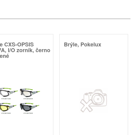
le CXS-OPSIS
Brýle, Pokelux
A, I/O zorník, černo
lené