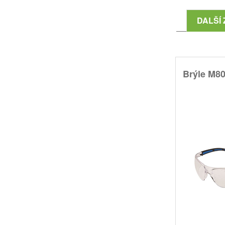
DALŠÍ 
Brýle M8