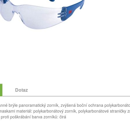
Dotaz
nné brýle panoramatický zorník, zvýšená boční ochrana polykarbonátový
omaskami materiál: polykarbonátový zorník, polykarbonátové straničky zn
proti poškrábání barva zorníků: čirá