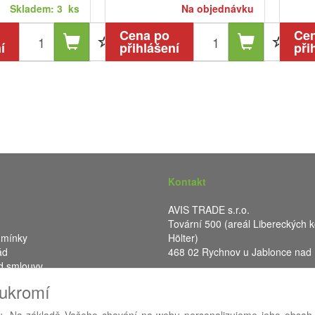
Skladem: 3 ks
Na objednávku
Cena po
Ce
í
přihlášení
při
Kontakt
AVIS TRADE s.r.o.
Tovární 500 (areál Libereckých k
dmínky
Hölter)
ád
468 02 Rychnov u Jablonce nad
d smlouvy
IČ: 287 16 248
oukromí
DIČ: CZ28716248