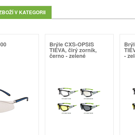
ZBOŽÍ V KATEGORII
000
Brýle CXS-OPSIS
Brý
TIEVA, čirý zorník,
TIEV
černo - zelené
- ze