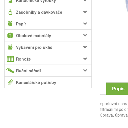
Kartáčnické výrobky
Zásobníky a dávkovače
Papír
Obalové materiály
Vybavení pro úklid
Rohože
Ruční nářadí
Kancelářské potřeby
Popis
sportovní ochra
filtračními pol
úprava, úprava 