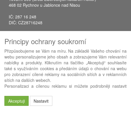
468 02 Rychnov u Jablonce nad Nisou
IČ: 287 16 248
DIČ: CZ28716248
Tel.: +420 483 388 078
Principy ochrany soukromí
Fax: +420 483 034 590
E-mail:
info@avistrade.cz
Přizpůsobujeme se Vám na míru. Na základě Vašeho chování na
Web:
www.avistrade.cz
webu personalizujeme jeho obsah a zobrazujeme Vám relevantní
nabídky a produkty. Kliknutím na tlačítko „Akceptuji“ souhlasíte
také s využíváním cookies a předáním údajů o chování na webu
pro zobrazení cílené reklamy na sociálních sítích a v reklamních
sítích na dalších webech.
Používáme
ABRA eShop
- nejlepší řešení e-commerce pro náš
Personalizaci a cílenou reklamu si můžete podrobněji nastavit
procesní informační systém
FLORES
.
nebo kdykoli vypnout po kliknutí na tlačítko „Nastavit“.
Akceptuji
Nastavit