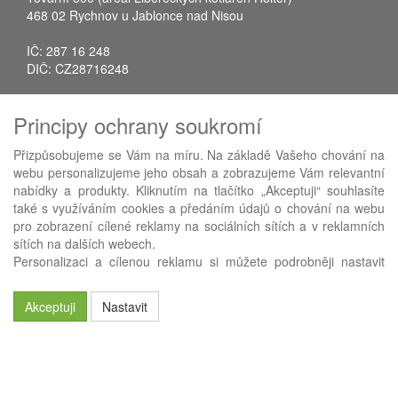
468 02 Rychnov u Jablonce nad Nisou
IČ: 287 16 248
DIČ: CZ28716248
Tel.: +420 483 388 078
Principy ochrany soukromí
Fax: +420 483 034 590
E-mail:
info@avistrade.cz
Přizpůsobujeme se Vám na míru. Na základě Vašeho chování na
Web:
www.avistrade.cz
webu personalizujeme jeho obsah a zobrazujeme Vám relevantní
nabídky a produkty. Kliknutím na tlačítko „Akceptuji“ souhlasíte
také s využíváním cookies a předáním údajů o chování na webu
pro zobrazení cílené reklamy na sociálních sítích a v reklamních
sítích na dalších webech.
Používáme
ABRA eShop
- nejlepší řešení e-commerce pro náš
Personalizaci a cílenou reklamu si můžete podrobněji nastavit
procesní informační systém
FLORES
.
nebo kdykoli vypnout po kliknutí na tlačítko „Nastavit“.
Akceptuji
Nastavit