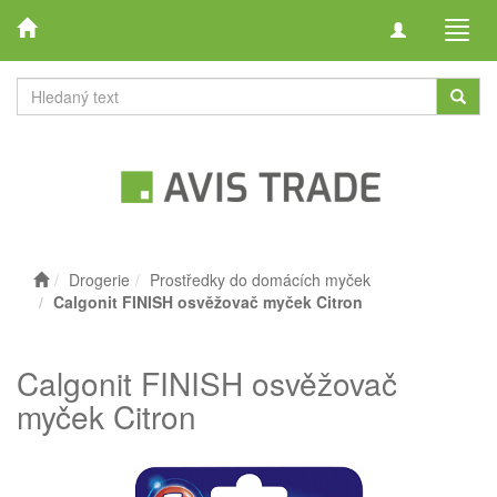
Toggle
Toggl
navigation
navig
Drogerie
Prostředky do domácích myček
Calgonit FINISH osvěžovač myček Citron
Calgonit FINISH osvěžovač
myček Citron