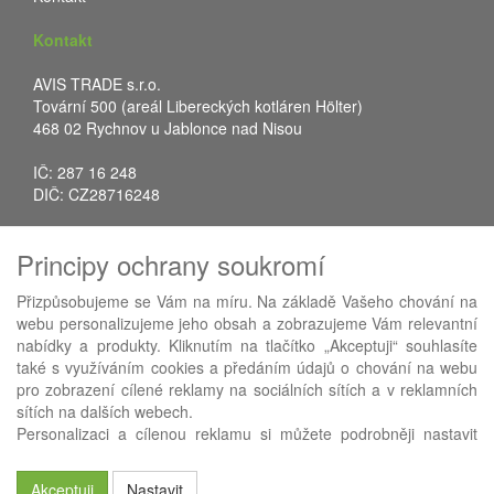
Kontakt
AVIS TRADE s.r.o.
Tovární 500 (areál Libereckých kotláren Hölter)
468 02 Rychnov u Jablonce nad Nisou
IČ: 287 16 248
DIČ: CZ28716248
Tel.: +420 483 388 078
Principy ochrany soukromí
Fax: +420 483 034 590
E-mail:
info@avistrade.cz
Přizpůsobujeme se Vám na míru. Na základě Vašeho chování na
Web:
www.avistrade.cz
webu personalizujeme jeho obsah a zobrazujeme Vám relevantní
nabídky a produkty. Kliknutím na tlačítko „Akceptuji“ souhlasíte
také s využíváním cookies a předáním údajů o chování na webu
pro zobrazení cílené reklamy na sociálních sítích a v reklamních
sítích na dalších webech.
Používáme
ABRA eShop
- nejlepší řešení e-commerce pro náš
Personalizaci a cílenou reklamu si můžete podrobněji nastavit
procesní informační systém
FLORES
.
nebo kdykoli vypnout po kliknutí na tlačítko „Nastavit“.
Akceptuji
Nastavit