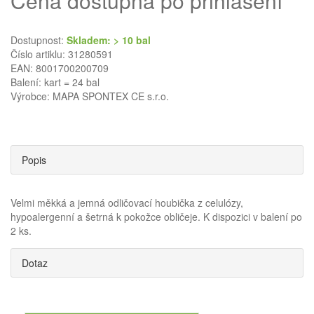
Cena dostupná po přihlášení
Dostupnost:
Skladem: > 10 bal
Číslo artiklu: 31280591
EAN: 8001700200709
Balení: kart = 24 bal
Výrobce:
MAPA SPONTEX CE s.r.o.
Popis
Velmi měkká a jemná odličovací houbička z celulózy,
hypoalergenní a šetrná k pokožce obličeje. K dispozici v balení po
2 ks.
Dotaz