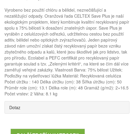
Vyrobeno bez použití chlóru a bělidel, neznečišťující a
nezatěžující odpady. Oranžová řada CELTEX Save Plus je naší
ekologickým projektem, který kombinuje kvalitní recyklovaný papír
spolu s 75% bělostí k dosažení znatelných úspor. Save Plus je
vyráběn z celulózových odřezků, udržitelnou cestou bez použití
aditiv, bělidel nebo optických zvýrazňovačů. Jeden papírový
závod nám umožní získat čistý recyklovaný papír beze vzniku
zbytečného odpadu a kalů, které jsou škodlivé jak pro lidstvo, tak
pro přírodu. Ecolabel a PEFC certifikát pro recyklovaný papír
garantuje soulad s tzv. „Zelenými kritérii“, na které se čím dál více
zaměřují veřejné zakázky. Vlastnosti Barva: 75% bělost Užitek:
Podložky na vyšetřovací lůžka Materiál: Recyklovaná celulóza
Počet útržku : 140 Délka útržku (cm): 38 Šířka útržku (cm): 50
Průměr role (cm): 13.1 Délka role (m): 48 Gramáž (g/m2): 2×16.5
Počet vrstev: 2 Váha: 8.1 kg
Dotaz