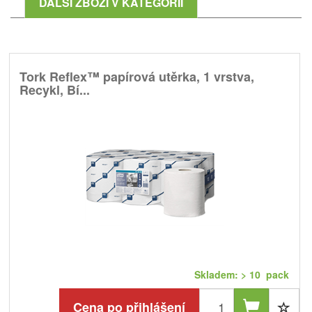
DALŠÍ ZBOŽÍ V KATEGORII
Tork Reflex™ papírová utěrka, 1 vrstva,
Recykl, Bí...
Skladem: > 10 pack
Cena po přihlášení