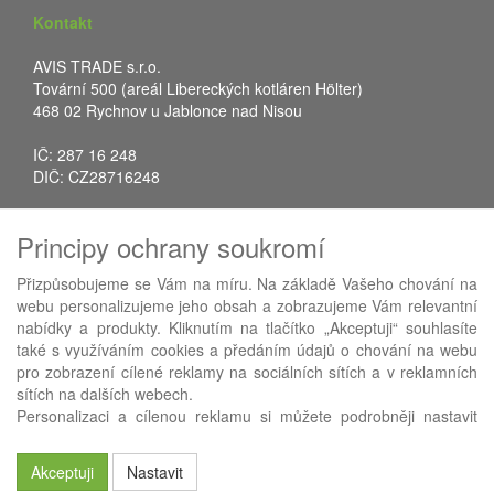
Kontakt
AVIS TRADE s.r.o.
Tovární 500 (areál Libereckých kotláren Hölter)
468 02 Rychnov u Jablonce nad Nisou
IČ: 287 16 248
DIČ: CZ28716248
Tel.: +420 483 388 078
Principy ochrany soukromí
Fax: +420 483 034 590
E-mail:
info@avistrade.cz
Přizpůsobujeme se Vám na míru. Na základě Vašeho chování na
Web:
www.avistrade.cz
webu personalizujeme jeho obsah a zobrazujeme Vám relevantní
nabídky a produkty. Kliknutím na tlačítko „Akceptuji“ souhlasíte
také s využíváním cookies a předáním údajů o chování na webu
pro zobrazení cílené reklamy na sociálních sítích a v reklamních
sítích na dalších webech.
Používáme
ABRA eShop
- nejlepší řešení e-commerce pro náš
Personalizaci a cílenou reklamu si můžete podrobněji nastavit
procesní informační systém
FLORES
.
nebo kdykoli vypnout po kliknutí na tlačítko „Nastavit“.
Akceptuji
Nastavit