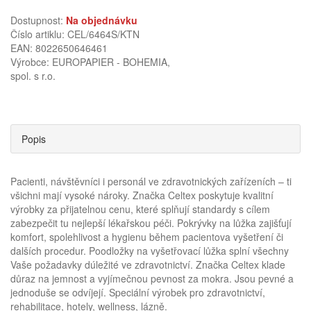
Dostupnost:
Na objednávku
Číslo artiklu: CEL/6464S/KTN
EAN: 8022650646461
Výrobce:
EUROPAPIER - BOHEMIA,
spol. s r.o.
Popis
Pacienti, návštěvníci i personál ve zdravotnických zařízeních – ti
všichni mají vysoké nároky. Značka Celtex poskytuje kvalitní
výrobky za přijatelnou cenu, které splňují standardy s cílem
zabezpečit tu nejlepší lékařskou péči. Pokrývky na lůžka zajišťují
komfort, spolehlivost a hygienu během pacientova vyšetření či
dalších procedur. Poodložky na vyšetřovací lůžka splní všechny
Vaše požadavky dúležité ve zdravotnictví. Značka Celtex klade
důraz na jemnost a vyjímečnou pevnost za mokra. Jsou pevné a
jednoduše se odvíjejí. Speciální výrobek pro zdravotnictví,
rehabilitace, hotely, wellness, lázně.