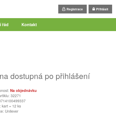
Registrace
Přihlásit
 řád
Kontakt
na dostupná po přihlášení
pnost:
Na objednávku
artiklu: 32271
8714100499337
: kart = 12 ks
ce:
Unilever