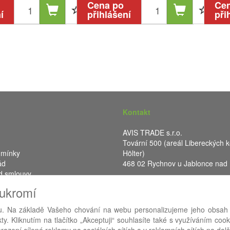
Cena po
Ce
í
přihlášení
při
Kontakt
AVIS TRADE s.r.o.
Tovární 500 (areál Libereckých k
dmínky
Hölter)
ád
468 02 Rychnov u Jablonce nad
d smlouvy
IČ: 287 16 248
oukromí
DIČ: CZ28716248
. Na základě Vašeho chování na webu personalizujeme jeho obsah
y. Kliknutím na tlačítko „Akceptuji“ souhlasíte také s využíváním coo