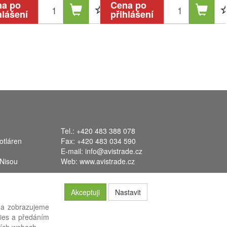
na po
Cena po
hlášení
přihlášení
Tel.: +420 483 388 078
otláren
Fax: +420 483 034 590
E-mail:
info@avistrade.cz
 Nisou
Web:
www.avistrade.cz
Akceptuji
Nastavit
 a zobrazujeme
kies a předáním