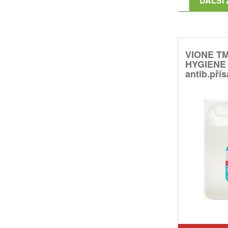
DALŠÍ 
VIONE T
HYGIENE 
antib.pří