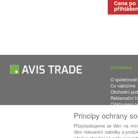
Cena po
přihlášen
Informace
O společnosti
Co nabízíme
Obchodní po
Reklamační ř
Odstoupení o
Kontakt
Principy ochrany s
Přizpůsobujeme se Vám na míru
Vám relevantní nabídky a produkt