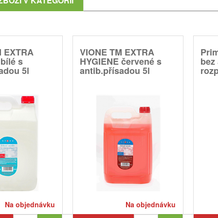
ZBOŽÍ V KATEGORII
M EXTRA
VIONE TM EXTRA
Prim
bílé s
HYGIENE červené s
bez 
sadou 5l
antib.přísadou 5l
rozp
Na objednávku
Na objednávku