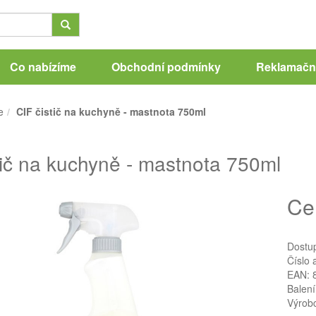
Co nabízíme
Obchodní podmínky
Reklamační
e
CIF čistič na kuchyně - mastnota 750ml
tič na kuchyně - mastnota 750ml
Ce
Dostu
Číslo 
EAN: 
Balení
Výrob