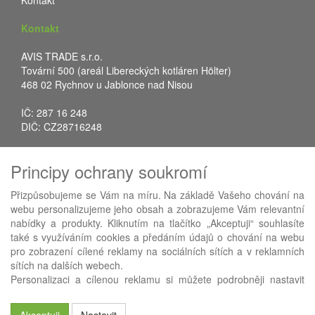
Kontakt
Kontakt
AVIS TRADE s.r.o.
Tovární 500 (areál Libereckých kotláren Hölter)
468 02 Rychnov u Jablonce nad Nisou
IČ: 287 16 248
DIČ: CZ28716248
Tel.: +420 483 388 078
Principy ochrany soukromí
Fax: +420 483 034 590
E-mail:
info@avistrade.cz
Přizpůsobujeme se Vám na míru. Na základě Vašeho chování na
Web:
www.avistrade.cz
webu personalizujeme jeho obsah a zobrazujeme Vám relevantní
nabídky a produkty. Kliknutím na tlačítko „Akceptuji“ souhlasíte
také s využíváním cookies a předáním údajů o chování na webu
pro zobrazení cílené reklamy na sociálních sítích a v reklamních
sítích na dalších webech.
Používáme
ABRA eShop
- nejlepší řešení e-commerce pro náš
Personalizaci a cílenou reklamu si můžete podrobněji nastavit
procesní informační systém
FLORES
.
nebo kdykoli vypnout po kliknutí na tlačítko „Nastavit“.