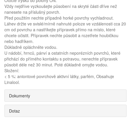
Otočte trysku do polohy ON.
Vždy nejdříve vyzkoušejte působení na skryté části dříve než
nanesete na příslušný povrch.
Před použitím nechte případně horké povrchy vychladnout.
Láhev držte ve svislé/mírně nahnuté poloze ve vzdálenosti cca 20
cm od povrchu a nastříkejte přípravek přímo na místo, které
chcete očistit. Přípravek nechte působit a rozetřete houbičkou
nebo hadříkem.
Důkladně opláchněte vodou.
U nádobí, hrnců, pánví a ostatních neporézních povrchů, které
přichází do přímého kontaktu s potravou, nenechte přípravek
působit déle než 30 minut. Poté důkladně omyjte vodou.
Složení:
< 5 %: aniontové povrchově aktivní látky, parfém, Obsahuje
Linalool.
Dokumenty
Dotaz