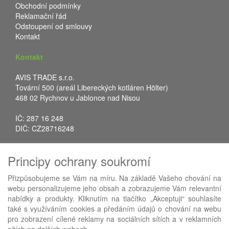
Obchodní podmínky
Reklamační řád
Odstoupení od smlouvy
Kontakt
Kontakt
AVIS TRADE s.r.o.
Tovární 500 (areál Libereckých kotláren Hölter)
468 02 Rychnov u Jablonce nad Nisou
IČ: 287 16 248
DIČ: CZ28716248
Tel.: +420 483 388 078
Principy ochrany soukromí
Fax: +420 483 034 590
E-mail:
info@avistrade.cz
Přizpůsobujeme se Vám na míru. Na základě Vašeho chování na
Web:
www.avistrade.cz
webu personalizujeme jeho obsah a zobrazujeme Vám relevantní
nabídky a produkty. Kliknutím na tlačítko „Akceptuji“ souhlasíte
také s využíváním cookies a předáním údajů o chování na webu
pro zobrazení cílené reklamy na sociálních sítích a v reklamních