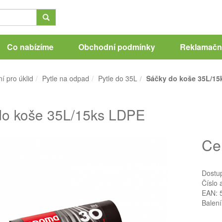
Co nabízíme
Obchodní podmínky
Reklamační
í pro úklid
Pytle na odpad
Pytle do 35L
Sáčky do koše 35L/15
do koše 35L/15ks LDPE
Ce
Dostu
Číslo 
EAN: 
Balení