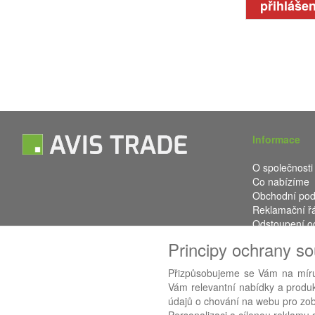
přihlášen
Informace
O společnosti
Co nabízíme
Obchodní po
Reklamační ř
Odstoupení o
Kontakt
Principy ochrany s
Přizpůsobujeme se Vám na míru
Vám relevantní nabídky a produkt
údajů o chování na webu pro zobr
Používáme
AB