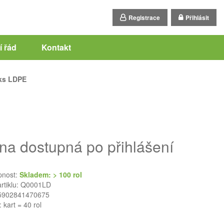
Registrace
Přihlásit
 řád
Kontakt
ks LDPE
na dostupná po přihlášení
pnost:
Skladem: > 100 rol
artiklu: Q0001LD
5902841470675
: kart = 40 rol