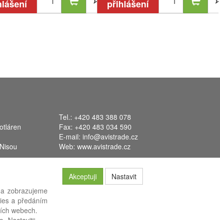
hlášení
přihlášení
Tel.: +420 483 388 078
otláren
Fax: +420 483 034 590
E-mail:
info@avistrade.cz
 Nisou
Web:
www.avistrade.cz
Akceptuji
Nastavit
 a zobrazujeme
kies a předáním
ších webech.
systém
FLORES
.