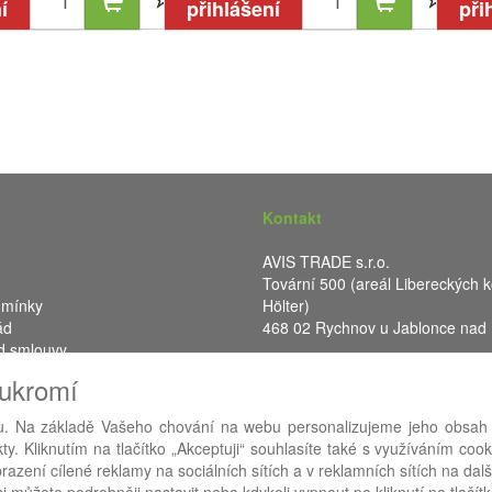
í
přihlášení
při
Kontakt
AVIS TRADE s.r.o.
Tovární 500 (areál Libereckých k
dmínky
Hölter)
ád
468 02 Rychnov u Jablonce nad
d smlouvy
IČ: 287 16 248
oukromí
DIČ: CZ28716248
. Na základě Vašeho chování na webu personalizujeme jeho obsah
y. Kliknutím na tlačítko „Akceptuji“ souhlasíte také s využíváním coo
azení cílené reklamy na sociálních sítích a v reklamních sítích na dal
RA eShop
- nejlepší řešení e-commerce pro náš procesní informační 