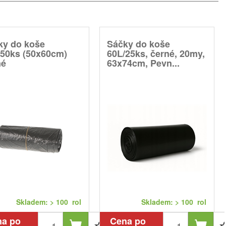
ky do koše
Sáčky do koše
/50ks (50x60cm)
60L/25ks, černé, 20my,
né
63x74cm, Pevn...
Skladem: > 100 rol
Skladem: > 100 rol
na po
Cena po