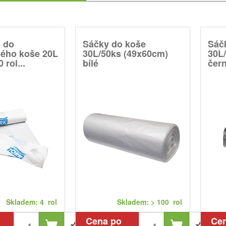
e do
Sáčky do koše
Sáč
ého koše 20L
30L/50ks (49x60cm)
30L
 rol...
bílé
čer
Skladem: 4 rol
Skladem: > 100 rol
Cena po
Ce