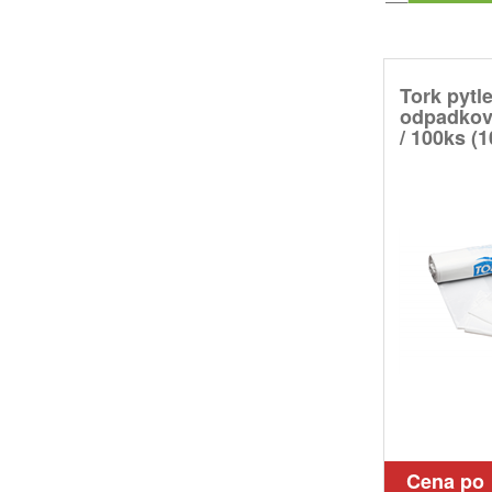
Tork pytl
odpadkov
/ 100ks (10
Cena po