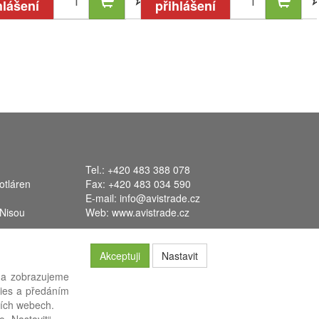
hlášení
přihlášení
Tel.: +420 483 388 078
otláren
Fax: +420 483 034 590
E-mail:
info@avistrade.cz
 Nisou
Web:
www.avistrade.cz
Akceptuji
Nastavit
 a zobrazujeme
kies a předáním
ších webech.
systém
FLORES
.