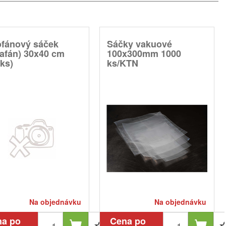
ofánový sáček
Sáčky vakuové
rafán) 30x40 cm
100x300mm 1000
ks)
ks/KTN
Na objednávku
Na objednávku
na po
Cena po