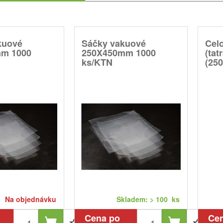
kuové
Sáčky vakuové
Cel
m 1000
250X450mm 1000
(tat
ks/KTN
(250
Na objednávku
Skladem: > 100 ks
Cena po
Ce