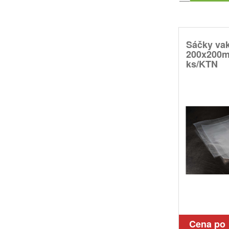
Sáčky va
200x200m
ks/KTN
Cena po