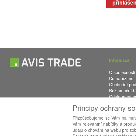
přihlášen
Informace
O společnosti
Co nabízíme
Obchodní po
Reklamační ř
Odstoupení o
Kontakt
Principy ochrany s
Přizpůsobujeme se Vám na míru
Vám relevantní nabídky a produkt
údajů o chování na webu pro zobr
Používáme
AB