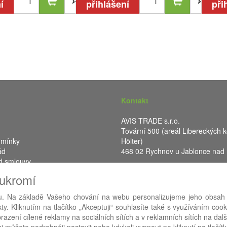
í
přihlášení
při
Kontakt
AVIS TRADE s.r.o.
Tovární 500 (areál Libereckých k
dmínky
Hölter)
ád
468 02 Rychnov u Jablonce nad
d smlouvy
IČ: 287 16 248
oukromí
DIČ: CZ28716248
. Na základě Vašeho chování na webu personalizujeme jeho obsah
y. Kliknutím na tlačítko „Akceptuji“ souhlasíte také s využíváním coo
azení cílené reklamy na sociálních sítích a v reklamních sítích na dal
RA eShop
- nejlepší řešení e-commerce pro náš procesní informační 