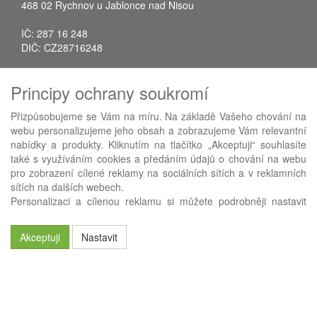
468 02 Rychnov u Jablonce nad Nisou
IČ: 287 16 248
DIČ: CZ28716248
Tel.: +420 483 388 078
Principy ochrany soukromí
Fax: +420 483 034 590
E-mail:
info@avistrade.cz
Přizpůsobujeme se Vám na míru. Na základě Vašeho chování na
Web:
www.avistrade.cz
webu personalizujeme jeho obsah a zobrazujeme Vám relevantní
nabídky a produkty. Kliknutím na tlačítko „Akceptuji“ souhlasíte
také s využíváním cookies a předáním údajů o chování na webu
pro zobrazení cílené reklamy na sociálních sítích a v reklamních
sítích na dalších webech.
Používáme
ABRA eShop
- nejlepší řešení e-commerce pro náš
Personalizaci a cílenou reklamu si můžete podrobněji nastavit
procesní informační systém
FLORES
.
nebo kdykoli vypnout po kliknutí na tlačítko „Nastavit“.
Akceptuji
Nastavit