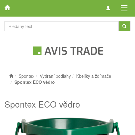
Toggle
Toggl
navigation
navig
Spontex
Vytírání podlahy
Kbelíky a ždímače
Spontex ECO vědro
Spontex ECO vědro