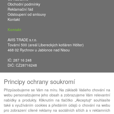
Obchodní podmínky
Reklamační řád
Odstoupení od smlouvy
Kontakt
Kontakt
AVIS TRADE s.r.o.
Tovární 500 (areál Libereckých kotláren Hölter)
468 02 Rychnov u Jablonce nad Nisou
IČ: 287 16 248
DIČ: CZ28716248
Tel.: +420 483 388 078
Principy ochrany soukromí
Fax: +420 483 034 590
E-mail:
info@avistrade.cz
Přizpůsobujeme se Vám na míru. Na základě Vašeho chování na
Web:
www.avistrade.cz
webu personalizujeme jeho obsah a zobrazujeme Vám relevantní
nabídky a produkty. Kliknutím na tlačítko „Akceptuji“ souhlasíte
také s využíváním cookies a předáním údajů o chování na webu
pro zobrazení cílené reklamy na sociálních sítích a v reklamních