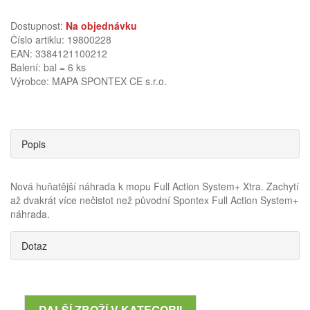
Dostupnost:
Na objednávku
Číslo artiklu: 19800228
EAN: 3384121100212
Balení: bal = 6 ks
Výrobce:
MAPA SPONTEX CE s.r.o.
Popis
Nová huňatější náhrada k mopu Full Action System+ Xtra. Zachytí
až dvakrát více nečistot než původní Spontex Full Action System+
náhrada.
Dotaz
DALŠÍ ZBOŽÍ V KATEGORII