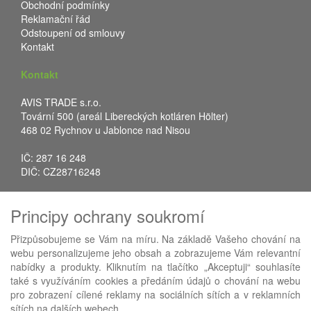
Obchodní podmínky
Reklamační řád
Odstoupení od smlouvy
Kontakt
Kontakt
AVIS TRADE s.r.o.
Tovární 500 (areál Libereckých kotláren Hölter)
468 02 Rychnov u Jablonce nad Nisou
IČ: 287 16 248
DIČ: CZ28716248
Tel.: +420 483 388 078
Principy ochrany soukromí
Fax: +420 483 034 590
E-mail:
info@avistrade.cz
Přizpůsobujeme se Vám na míru. Na základě Vašeho chování na
Web:
www.avistrade.cz
webu personalizujeme jeho obsah a zobrazujeme Vám relevantní
nabídky a produkty. Kliknutím na tlačítko „Akceptuji“ souhlasíte
také s využíváním cookies a předáním údajů o chování na webu
pro zobrazení cílené reklamy na sociálních sítích a v reklamních
sítích na dalších webech.