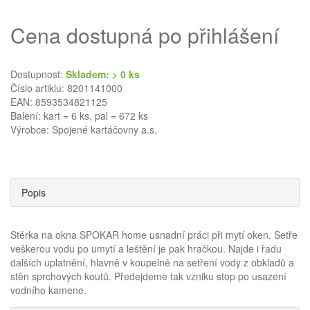
Cena dostupná po přihlášení
Dostupnost:
Skladem: > 0 ks
Číslo artiklu: 8201141000
EAN: 8593534821125
Balení: kart = 6 ks, pal = 672 ks
Výrobce:
Spojené kartáčovny a.s.
Popis
Stěrka na okna SPOKAR home usnadní práci při mytí oken. Setře
veškerou vodu po umytí a leštění je pak hračkou. Najde i řadu
dalších uplatnění, hlavně v koupelně na setření vody z obkladů a
stěn sprchových koutů. Předejdeme tak vzniku stop po usazení
vodního kamene.