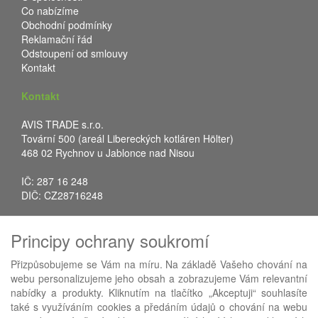
Co nabízíme
Obchodní podmínky
Reklamační řád
Odstoupení od smlouvy
Kontakt
Kontakt
AVIS TRADE s.r.o.
Tovární 500 (areál Libereckých kotláren Hölter)
468 02 Rychnov u Jablonce nad Nisou
IČ: 287 16 248
DIČ: CZ28716248
Tel.: +420 483 388 078
Principy ochrany soukromí
Fax: +420 483 034 590
E-mail:
info@avistrade.cz
Přizpůsobujeme se Vám na míru. Na základě Vašeho chování na
Web:
www.avistrade.cz
webu personalizujeme jeho obsah a zobrazujeme Vám relevantní
nabídky a produkty. Kliknutím na tlačítko „Akceptuji“ souhlasíte
také s využíváním cookies a předáním údajů o chování na webu