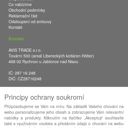
Co nabízíme
Obchodní podmínky
Reklamační řád
Odstoupení od smlouvy
Kontakt
Kontakt
AVIS TRADE s.r.o.
Tovární 500 (areál Libereckých kotláren Hölter)
468 02 Rychnov u Jablonce nad Nisou
IČ: 287 16 248
DIČ: CZ28716248
Tel.: +420 483 388 078
Principy ochrany soukromí
Fax: +420 483 034 590
E-mail:
info@avistrade.cz
Přizpůsobujeme se Vám na míru. Na základě Vašeho chování na
Web:
www.avistrade.cz
webu personalizujeme jeho obsah a zobrazujeme Vám relevantní
nabídky a produkty. Kliknutím na tlačítko „Akceptuji“ souhlasíte
také s využíváním cookies a předáním údajů o chování na webu