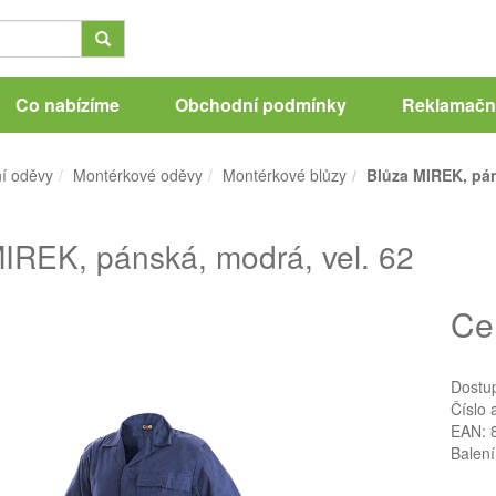
Co nabízíme
Obchodní podmínky
Reklamační
í oděvy
Montérkové oděvy
Montérkové blůzy
Blůza MIREK, pán
IREK, pánská, modrá, vel. 62
Ce
Dostu
Číslo 
EAN: 
Balení