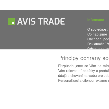
Informace
O společnosti
Co nabízíme
Obchodní po
Reklamační ř
Odstoupení o
Kontakt
Principy ochrany s
Přizpůsobujeme se Vám na míru
Vám relevantní nabídky a produkt
Používáme
AB
údajů o chování na webu pro zobr
Personalizaci a cílenou reklamu s