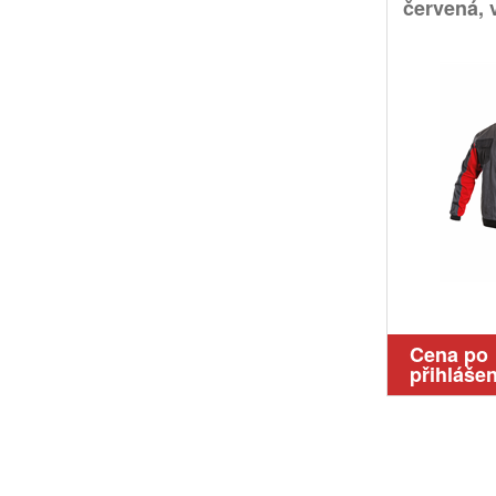
červená, v
Cena po
přihlášen