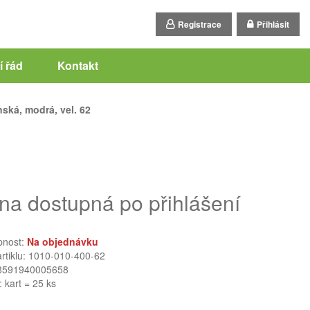
Registrace
Přihlásit
 řád
Kontakt
ská, modrá, vel. 62
na dostupná po přihlášení
pnost:
Na objednávku
artiklu: 1010-010-400-62
8591940005658
: kart = 25 ks