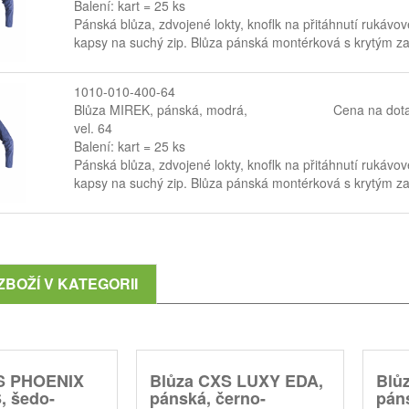
Balení: kart = 25 ks
Pánská blůza, zdvojené lokty, knoflk na přitáhnutí rukávov
kapsy na suchý zip. Blůza pánská montérková s krytým zap
1010-010-400-64
Blůza MIREK, pánská, modrá,
Cena na dot
vel. 64
Balení: kart = 25 ks
Pánská blůza, zdvojené lokty, knoflk na přitáhnutí rukávov
kapsy na suchý zip. Blůza pánská montérková s krytým zap
ZBOŽÍ V KATEGORII
S PHOENIX
Blůza CXS LUXY EDA,
Blů
 šedo-
pánská, černo-
pán