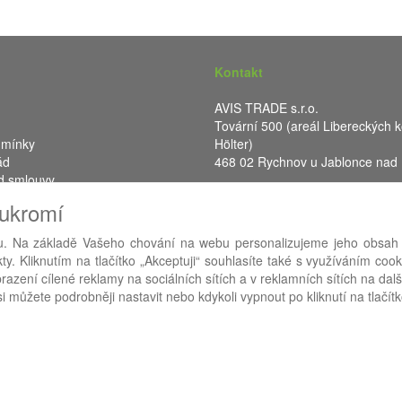
Kontakt
AVIS TRADE s.r.o.
Tovární 500 (areál Libereckých k
dmínky
Hölter)
ád
468 02 Rychnov u Jablonce nad
d smlouvy
IČ: 287 16 248
oukromí
DIČ: CZ28716248
. Na základě Vašeho chování na webu personalizujeme jeho obsah
y. Kliknutím na tlačítko „Akceptuji“ souhlasíte také s využíváním coo
RA eShop
- nejlepší řešení e-commerce pro náš procesní informační 
azení cílené reklamy na sociálních sítích a v reklamních sítích na dal
i můžete podrobněji nastavit nebo kdykoli vypnout po kliknutí na tlačítk