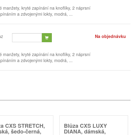
é manžety, kryté zapínání na knoflíky, 2 náprsní
ínáním a zdvojenými lokty, modrá, ...
az
Na objednávku
é manžety, kryté zapínání na knoflíky, 2 náprsní
ínáním a zdvojenými lokty, modrá, ...
za CXS STRETCH,
Blůza CXS LUXY
ská, šedo-černá,
DIANA, dámská,