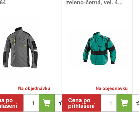
 64
zeleno-černá, vel. 4...
Na objednávku
Na objednávku
na po
Cena po
hlášení
přihlášení