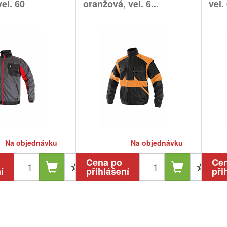
el. 60
oranžová, vel. 6...
vel.
Na objednávku
Na objednávku
Cena po
Ce
í
přihlášení
při