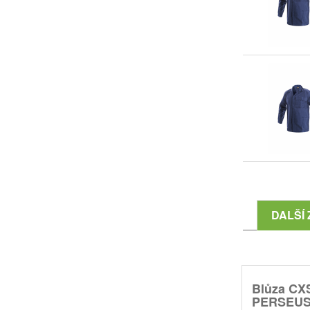
DALŠÍ 
Blůza CX
PERSEUS,