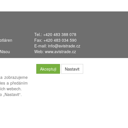
Tel.: +420 483 388 078
otláren
Fax: +420 483 034 590
E-mail:
info@avistrade.cz
 Nisou
Web:
www.avistrade.cz
Akceptuji
Nastavit
 a zobrazujeme
kies a předáním
systém
FLORES
.
ších webech.
o „Nastavit“.