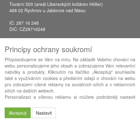
Tovární 500 (areál Libereckých kotláren Hölter)
468 02 Rychnov u Jablonce nad Nisou
IČ: 287 16 248
DIČ: CZ28716248
Tel.: +420 483 388 078
Principy ochrany soukromí
Fax: +420 483 034 590
E-mail:
info@avistrade.cz
Přizpůsobujeme se Vám na míru. Na základě Vašeho chování na
Web:
www.avistrade.cz
webu personalizujeme jeho obsah a zobrazujeme Vám relevantní
nabídky a produkty. Kliknutím na tlačítko „Akceptuji“ souhlasíte
také s využíváním cookies a předáním údajů o chování na webu
pro zobrazení cílené reklamy na sociálních sítích a v reklamních
sítích na dalších webech.
Používáme
ABRA eShop
- nejlepší řešení e-commerce pro náš
Personalizaci a cílenou reklamu si můžete podrobněji nastavit
procesní informační systém
FLORES
.
nebo kdykoli vypnout po kliknutí na tlačítko „Nastavit“.
Akceptuji
Nastavit