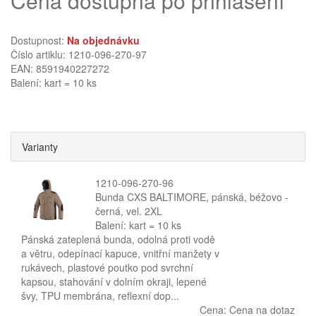
Cena dostupná po přihlášení
Dostupnost:
Na objednávku
Číslo artiklu: 1210-096-270-97
EAN: 8591940227272
Balení: kart = 10 ks
Varianty
1210-096-270-96
Bunda CXS BALTIMORE, pánská, béžovo -
černá, vel. 2XL
Balení: kart = 10 ks
Pánská zateplená bunda, odolná proti vodě
a větru, odepínací kapuce, vnitřní manžety v
rukávech, plastové poutko pod svrchní
kapsou, stahování v dolním okraji, lepené
švy, TPU membrána, reflexní dop...
Cena:
Cena na dotaz