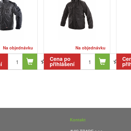
Na objednávku
Na objednávku
Cena po
Ce
í
přihlášení
při
Kontakt