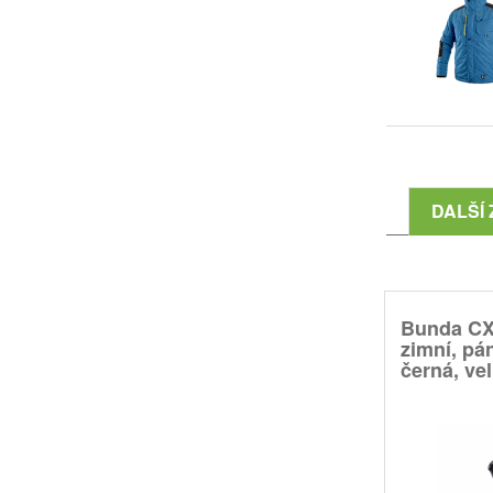
DALŠÍ 
Bunda CX
zimní, pá
černá, vel.