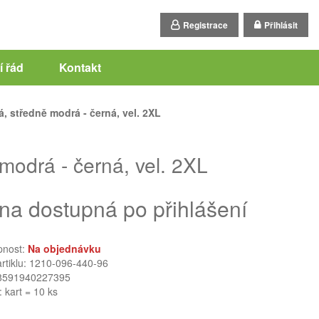
Registrace
Přihlásit
 řád
Kontakt
středně modrá - černá, vel. 2XL
drá - černá, vel. 2XL
na dostupná po přihlášení
pnost:
Na objednávku
artiklu: 1210-096-440-96
8591940227395
: kart = 10 ks