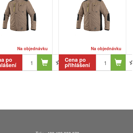
Na objednávku
Na objednávku
na po
Cena po
hlášení
přihlášení