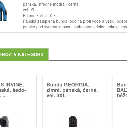
pánská, středně modrá - černá,
vel. XL
Balení: kart = 10 ks
Pánská zateplená bunda, odolná proti vodě a větru, odepí
poutko pod svrchní kapsou, stahování v dolním okraji, le
ZBOŽÍ V KATEGORII
S IRVINE,
Bunda GEORGIA,
Bun
nská, šedo-
zimní, pánská, černá,
BAL
 ...
vel. 3XL
béžo