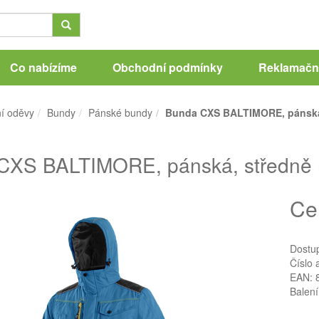
Co nabízíme
Obchodní podmínky
Reklamační
í oděvy
Bundy
Pánské bundy
Bunda CXS BALTIMORE, pánská, 
CXS BALTIMORE, pánská, středně mo
Ce
Dostu
Číslo 
EAN: 
Balení