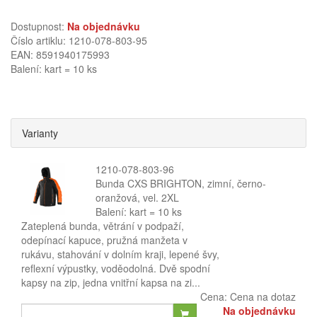
Dostupnost:
Na objednávku
Číslo artiklu: 1210-078-803-95
EAN: 8591940175993
Balení: kart = 10 ks
Varianty
1210-078-803-96
Bunda CXS BRIGHTON, zimní, černo-
oranžová, vel. 2XL
Balení: kart = 10 ks
Zateplená bunda, větrání v podpaží,
odepínací kapuce, pružná manžeta v
rukávu, stahování v dolním kraji, lepené švy,
reflexní výpustky, voděodolná. Dvě spodní
kapsy na zip, jedna vnitřní kapsa na zi...
Cena:
Cena na dotaz
Na objednávku