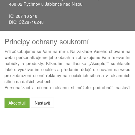
468 02 Rychnov u Jablonce nad Nisou
IČ: 287 16 248
DIČ: CZ28716248
Tel.: +420 483 388 078
Principy ochrany soukromí
Fax: +420 483 034 590
E-mail:
info@avistrade.cz
Přizpůsobujeme se Vám na míru. Na základě Vašeho chování na
Web:
www.avistrade.cz
webu personalizujeme jeho obsah a zobrazujeme Vám relevantní
nabídky a produkty. Kliknutím na tlačítko „Akceptuji“ souhlasíte
také s využíváním cookies a předáním údajů o chování na webu
pro zobrazení cílené reklamy na sociálních sítích a v reklamních
sítích na dalších webech.
Používáme
ABRA eShop
- nejlepší řešení e-commerce pro náš
Personalizaci a cílenou reklamu si můžete podrobněji nastavit
procesní informační systém
FLORES
.
nebo kdykoli vypnout po kliknutí na tlačítko „Nastavit“.
Akceptuji
Nastavit