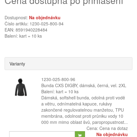
Cena dostupná po přihlášení
Dostupnost:
Na objednávku
Číslo artiklu: 1230-025-800-94
EAN: 8591940228484
Balení: kart = 10 ks
Varianty
1230-025-800-96
Bunda CXS DIGBY, dámská, černá, vel. 2XL
Balení: kart = 10 ks
Dámská, softshell bunda, odolná proti vodě
a větru, odnímatelná kapuce, rukávy
zakončené regulovatelnou manžetou, TPU
membrána, odolnost proti průniku vody 10
000 mm mimo oblast švů, paropropustnost...
Cena:
Cena na dotaz
Na objednávku