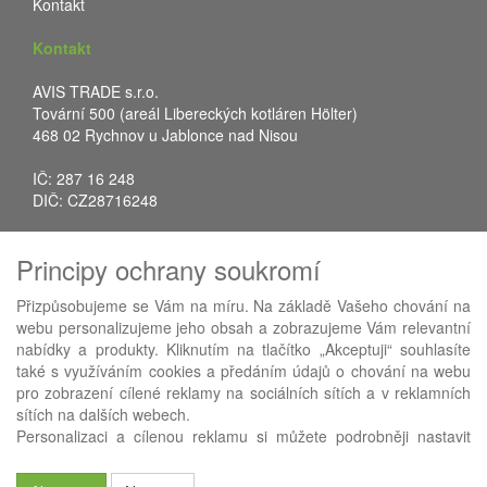
Kontakt
Kontakt
AVIS TRADE s.r.o.
Tovární 500 (areál Libereckých kotláren Hölter)
468 02 Rychnov u Jablonce nad Nisou
IČ: 287 16 248
DIČ: CZ28716248
Tel.: +420 483 388 078
Principy ochrany soukromí
Fax: +420 483 034 590
E-mail:
info@avistrade.cz
Přizpůsobujeme se Vám na míru. Na základě Vašeho chování na
Web:
www.avistrade.cz
webu personalizujeme jeho obsah a zobrazujeme Vám relevantní
nabídky a produkty. Kliknutím na tlačítko „Akceptuji“ souhlasíte
také s využíváním cookies a předáním údajů o chování na webu
pro zobrazení cílené reklamy na sociálních sítích a v reklamních
sítích na dalších webech.
Používáme
ABRA eShop
- nejlepší řešení e-commerce pro náš
Personalizaci a cílenou reklamu si můžete podrobněji nastavit
procesní informační systém
FLORES
.
nebo kdykoli vypnout po kliknutí na tlačítko „Nastavit“.