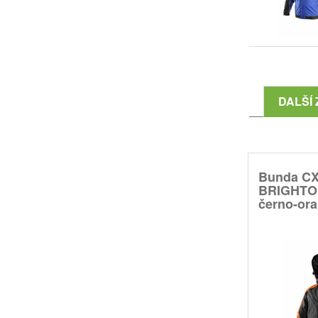
DALŠÍ 
Bunda C
BRIGHTON
černo-ora