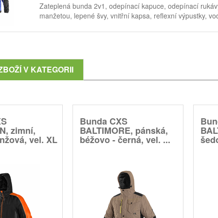
Zateplená bunda 2v1, odepínací kapuce, odepínací rukávy
manžetou, lepené švy, vnitřní kapsa, reflexní výpustky, 
ZBOŽÍ V KATEGORII
XS
Bunda CXS
Bun
, zimní,
BALTIMORE, pánská,
BAL
nžová, vel. XL
béžovo - černá, vel. ...
šedo