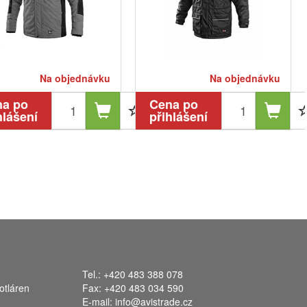
Na objednávku
Na objednávku
na po
Cena po
hlášení
přihlášení
Tel.: +420 483 388 078
otláren
Fax: +420 483 034 590
E-mail:
info@avistrade.cz