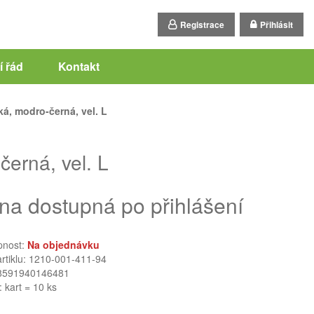
Registrace
Přihlásit
 řád
Kontakt
á, modro-černá, vel. L
erná, vel. L
na dostupná po přihlášení
pnost:
Na objednávku
artiklu: 1210-001-411-94
8591940146481
: kart = 10 ks