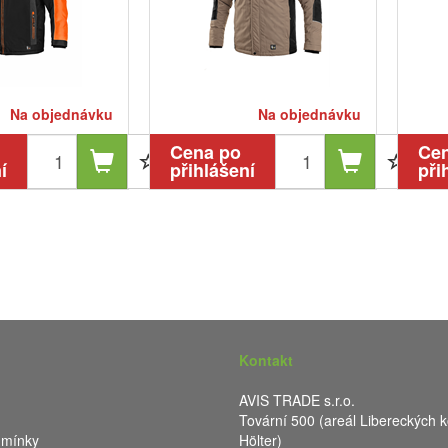
Na objednávku
Na objednávku
Cena po
Ce
í
přihlášení
při
Kontakt
AVIS TRADE s.r.o.
Tovární 500 (areál Libereckých k
dmínky
Hölter)