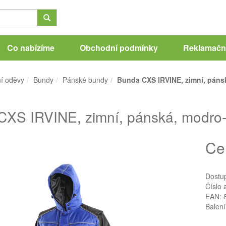
Co nabízíme
Obchodní podmínky
Reklamační
í oděvy
Bundy
Pánské bundy
Bunda CXS IRVINE, zimní, pánsk
XS IRVINE, zimní, pánská, modro-č
Ce
Dostu
Číslo 
EAN: 
Balení