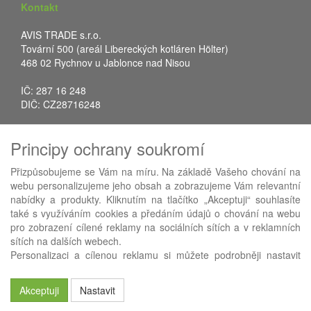
Kontakt
AVIS TRADE s.r.o.
Tovární 500 (areál Libereckých kotláren Hölter)
468 02 Rychnov u Jablonce nad Nisou
IČ: 287 16 248
DIČ: CZ28716248
Tel.: +420 483 388 078
Principy ochrany soukromí
Fax: +420 483 034 590
E-mail:
info@avistrade.cz
Přizpůsobujeme se Vám na míru. Na základě Vašeho chování na
Web:
www.avistrade.cz
webu personalizujeme jeho obsah a zobrazujeme Vám relevantní
nabídky a produkty. Kliknutím na tlačítko „Akceptuji“ souhlasíte
také s využíváním cookies a předáním údajů o chování na webu
pro zobrazení cílené reklamy na sociálních sítích a v reklamních
sítích na dalších webech.
Používáme
ABRA eShop
- nejlepší řešení e-commerce pro náš
Personalizaci a cílenou reklamu si můžete podrobněji nastavit
procesní informační systém
FLORES
.
nebo kdykoli vypnout po kliknutí na tlačítko „Nastavit“.
Akceptuji
Nastavit