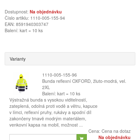
Dostupnost:
Na objednávku
Číslo artiklu: 1110-005-155-94
EAN: 8591940303747
Balení: kart = 10 ks
Varianty
1110-005-155-96
Bunda reflexní OXFORD, žluto-modrá, vel.
2XL
Balení: kart = 10 ks
Výstražná bunda s vysokou viditelností,
zateplená, odolná proti vodě a větru, kapuce
v límci, reflexní pruhy, rukávy a spodní díl
zakončeny tmavě modrým materiálem,
venkovní kapsa na mobil, možnost ...
Cena:
Cena na dotaz
Na objednávku