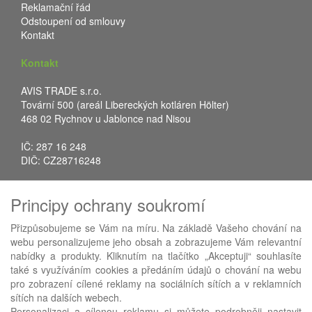
Reklamační řád
Odstoupení od smlouvy
Kontakt
Kontakt
AVIS TRADE s.r.o.
Tovární 500 (areál Libereckých kotláren Hölter)
468 02 Rychnov u Jablonce nad Nisou
IČ: 287 16 248
DIČ: CZ28716248
Tel.: +420 483 388 078
Principy ochrany soukromí
Fax: +420 483 034 590
E-mail:
info@avistrade.cz
Přizpůsobujeme se Vám na míru. Na základě Vašeho chování na
Web:
www.avistrade.cz
webu personalizujeme jeho obsah a zobrazujeme Vám relevantní
nabídky a produkty. Kliknutím na tlačítko „Akceptuji“ souhlasíte
také s využíváním cookies a předáním údajů o chování na webu
pro zobrazení cílené reklamy na sociálních sítích a v reklamních
sítích na dalších webech.
Používáme
ABRA eShop
- nejlepší řešení e-commerce pro náš
Personalizaci a cílenou reklamu si můžete podrobněji nastavit