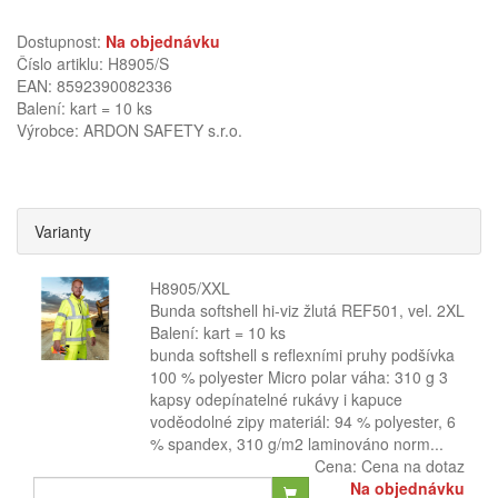
Dostupnost:
Na objednávku
Číslo artiklu: H8905/S
EAN: 8592390082336
Balení: kart = 10 ks
Výrobce:
ARDON SAFETY s.r.o.
Varianty
H8905/XXL
Bunda softshell hi-viz žlutá REF501, vel. 2XL
Balení: kart = 10 ks
bunda softshell s reflexními pruhy podšívka
100 % polyester Micro polar váha: 310 g 3
kapsy odepínatelné rukávy i kapuce
voděodolné zipy materiál: 94 % polyester, 6
% spandex, 310 g/m2 laminováno norm...
Cena:
Cena na dotaz
Na objednávku