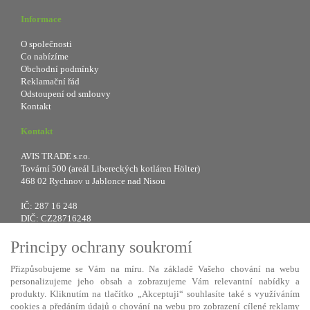
Informace
O společnosti
Co nabízíme
Obchodní podmínky
Reklamační řád
Odstoupení od smlouvy
Kontakt
Kontakt
AVIS TRADE s.r.o.
Tovární 500 (areál Libereckých kotláren Hölter)
468 02 Rychnov u Jablonce nad Nisou
IČ: 287 16 248
DIČ: CZ28716248
Principy ochrany soukromí
Tel.: +420 483 388 078
Fax: +420 483 034 590
Přizpůsobujeme se Vám na míru. Na základě Vašeho chování na webu
E-mail:
info@avistrade.cz
personalizujeme jeho obsah a zobrazujeme Vám relevantní nabídky a
Web:
www.avistrade.cz
produkty. Kliknutím na tlačítko „Akceptuji“ souhlasíte také s využíváním
cookies a předáním údajů o chování na webu pro zobrazení cílené reklamy