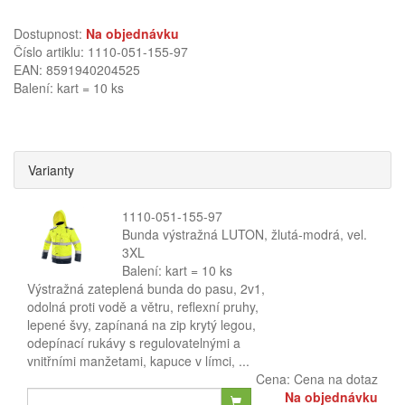
Dostupnost:
Na objednávku
Číslo artiklu: 1110-051-155-97
EAN: 8591940204525
Balení: kart = 10 ks
Varianty
1110-051-155-97
Bunda výstražná LUTON, žlutá-modrá, vel.
3XL
Balení: kart = 10 ks
Výstražná zateplená bunda do pasu, 2v1,
odolná proti vodě a větru, reflexní pruhy,
lepené švy, zapínaná na zip krytý legou,
odepínací rukávy s regulovatelnými a
vnitřními manžetami, kapuce v límci, ...
Cena:
Cena na dotaz
Na objednávku