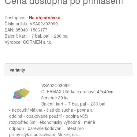
Cena dostupná po přihlášení
Dostupnost:
Na objednávku
Číslo artiklu: VSA02Z03099
EAN: 8594011506177
Balení: kart = 7 bal, pal = 280 bal
Výrobce:
CORMEN s.r.o.
Varianty
VSA02C03099
CLEAMAX Utěrka extrasavá 42x40cm
červené 30 ks
Balení: kart = 7 bal, pal = 280 bal
​- nepouští vlákna - čistí do sucha - pevná a
odolná - opakované použití - odolná vůči
rozpoštědlům - ekonomicky výhodná - méně
odpadu - barevné kódování - atest pro
přímý styk s potravinami Mokré, su...