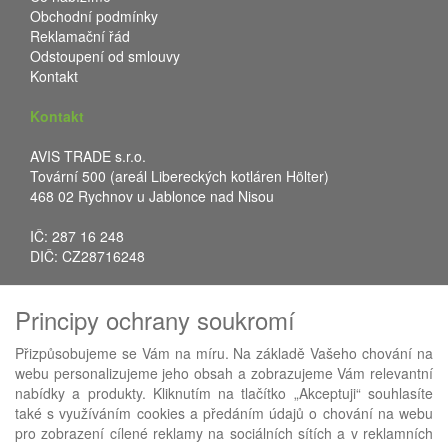
Obchodní podmínky
Reklamační řád
Odstoupení od smlouvy
Kontakt
Kontakt
AVIS TRADE s.r.o.
Tovární 500 (areál Libereckých kotláren Hölter)
468 02 Rychnov u Jablonce nad Nisou
IČ: 287 16 248
DIČ: CZ28716248
Tel.: +420 483 388 078
Principy ochrany soukromí
Fax: +420 483 034 590
E-mail:
info@avistrade.cz
Přizpůsobujeme se Vám na míru. Na základě Vašeho chování na
Web:
www.avistrade.cz
webu personalizujeme jeho obsah a zobrazujeme Vám relevantní
nabídky a produkty. Kliknutím na tlačítko „Akceptuji“ souhlasíte
také s využíváním cookies a předáním údajů o chování na webu
pro zobrazení cílené reklamy na sociálních sítích a v reklamních