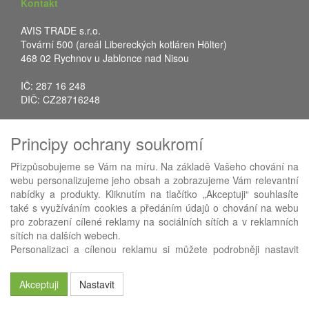
Kontakt
AVIS TRADE s.r.o.
Tovární 500 (areál Libereckých kotláren Hölter)
468 02 Rychnov u Jablonce nad Nisou
IČ: 287 16 248
DIČ: CZ28716248
Tel.: +420 483 388 078
Principy ochrany soukromí
Fax: +420 483 034 590
E-mail:
info@avistrade.cz
Přizpůsobujeme se Vám na míru. Na základě Vašeho chování na
Web:
www.avistrade.cz
webu personalizujeme jeho obsah a zobrazujeme Vám relevantní
nabídky a produkty. Kliknutím na tlačítko „Akceptuji“ souhlasíte
také s využíváním cookies a předáním údajů o chování na webu
pro zobrazení cílené reklamy na sociálních sítích a v reklamních
sítích na dalších webech.
Používáme
ABRA eShop
- nejlepší řešení e-commerce pro náš
Personalizaci a cílenou reklamu si můžete podrobněji nastavit
procesní informační systém
FLORES
.
nebo kdykoli vypnout po kliknutí na tlačítko „Nastavit“.
Akceptuji
Nastavit