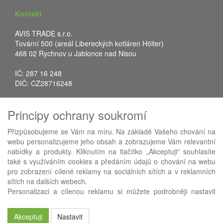
Kontakt
AVIS TRADE s.r.o.
Tovární 500 (areál Libereckých kotláren Hölter)
468 02 Rychnov u Jablonce nad Nisou
IČ: 287 16 248
DIČ: CZ28716248
Tel.: +420 483 388 078
Principy ochrany soukromí
Fax: +420 483 034 590
E-mail:
info@avistrade.cz
Přizpůsobujeme se Vám na míru. Na základě Vašeho chování na
Web:
www.avistrade.cz
webu personalizujeme jeho obsah a zobrazujeme Vám relevantní
nabídky a produkty. Kliknutím na tlačítko „Akceptuji“ souhlasíte
také s využíváním cookies a předáním údajů o chování na webu
pro zobrazení cílené reklamy na sociálních sítích a v reklamních
sítích na dalších webech.
Používáme
ABRA eShop
- nejlepší řešení e-commerce pro náš
Personalizaci a cílenou reklamu si můžete podrobněji nastavit
procesní informační systém
FLORES
.
nebo kdykoli vypnout po kliknutí na tlačítko „Nastavit“.
Akceptuji
Nastavit