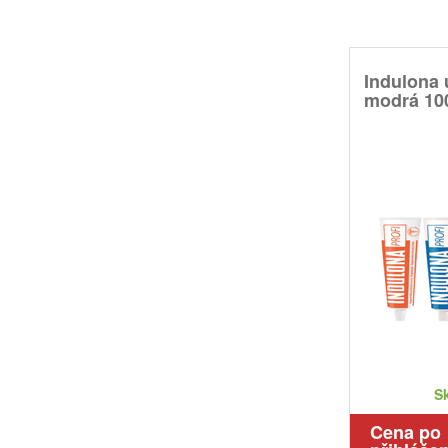
Indulona 
modrá 10
S
Cena po