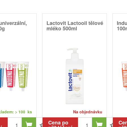
univerzální,
Lactovit Lactooil tělové
Indu
0g
mléko 500ml
100
kladem: > 100 ks
Na objednávku
Cena po
Ce