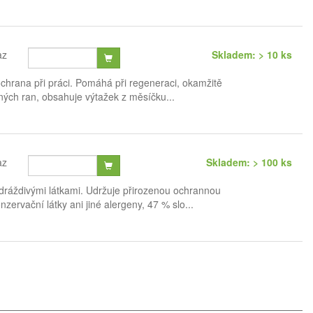
az
Skladem: > 10 ks
chrana při práci. Pomáhá při regeneraci, okamžitě
bných ran, obsahuje výtažek z měsíčku...
az
Skladem: > 100 ks
ráždivými látkami. Udržuje přirozenou ochrannou
ervační látky ani jiné alergeny, 47 % slo...