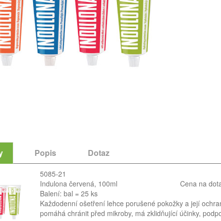
y
Popis
Dotaz
5085-21
Indulona červená, 100ml
Cena na dot
Balení: bal = 25 ks
Každodenní ošetření lehce porušené pokožky a její ochran
pomáhá chránit před mikroby, má zklidňující účinky, podpor