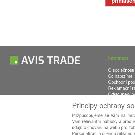
přihlášen
Informace
O společnosti
Co nabízíme
Obchodní po
Reklamační ř
Odstoupení o
Kontakt
Principy ochrany s
Přizpůsobujeme se Vám na míru
Vám relevantní nabídky a produkt
Používáme
AB
údajů o chování na webu pro zobr
Personalizaci a cílenou reklamu s