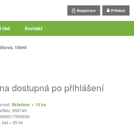
Registrace
Přihlásit
 řád
Kontakt
čková, 100ml
na dostupná po přihlášení
pnost:
Skladem: > 10 ks
artiklu: 958745
8586017550636
: bal = 25 ks