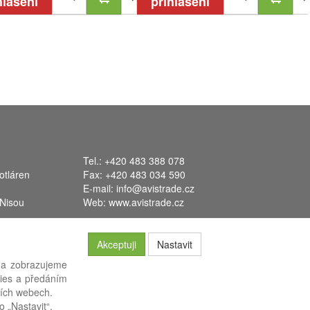
hlášení
přihlášení
Tel.: +420 483 388 078
otláren
Fax: +420 483 034 590
E-mail:
info@avistrade.cz
 Nisou
Web:
www.avistrade.cz
Akceptuji
Nastavit
 a zobrazujeme
kies a předáním
systém
FLORES
.
ších webech.
o „Nastavit“.