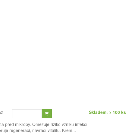
az
Skladem: > 100 ks
a před mikroby. Omezuje riziko vzniku infekcí,
uje regeneraci, navrací vitalitu. Krém...