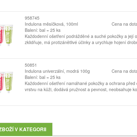
958745
Indulona měsíčková, 100ml
Cena na dot
Balení: bal = 25 ks
Každodenní ošetření podrážděné a suché pokožky a její o
zklidňuje, má protizánětlivé účinky a urychluje hojení dro
50851
Indulona univerzální, modrá 100g
Cena na dot
Balení: bal = 25 ks
Každodenní ošetření namáhané pokožky a ochrana před d
vrstvu na kůži, dodává pružnost a pevnost, neobsahuje konz
ZBOŽÍ V KATEGORII