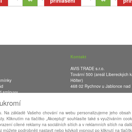
í
přihlášení
při
Kontakt
AVIS TRADE s.r.o.
Tovární 500 (areál Libereckých k
dmínky
Hölter)
ád
468 02 Rychnov u Jablonce nad
d smlouvy
IČ: 287 16 248
oukromí
DIČ: CZ28716248
. Na základě Vašeho chování na webu personalizujeme jeho obsah
y. Kliknutím na tlačítko „Akceptuji“ souhlasíte také s využíváním coo
RA eShop
- nejlepší řešení e-commerce pro náš procesní informační 
azení cílené reklamy na sociálních sítích a v reklamních sítích na dal
i můžete podrobněji nastavit nebo kdykoli vypnout po kliknutí na tlačítk