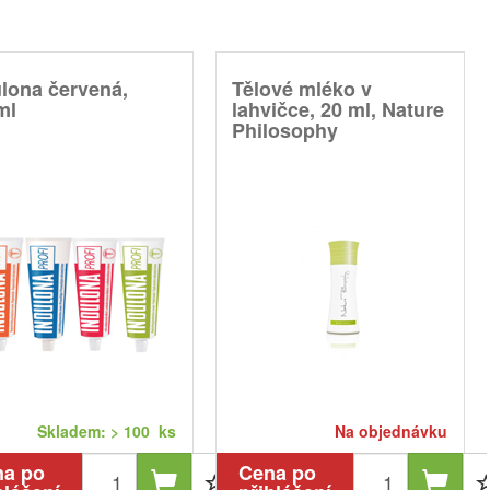
lona červená,
Tělové mléko v
ml
lahvičce, 20 ml, Nature
Philosophy
Skladem: > 100 ks
Na objednávku
na po
Cena po