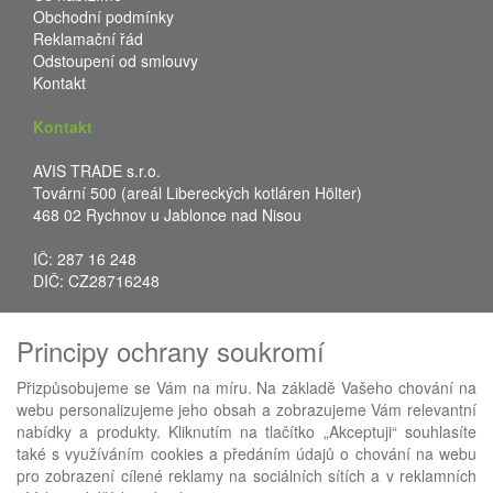
Obchodní podmínky
Reklamační řád
Odstoupení od smlouvy
Kontakt
Kontakt
AVIS TRADE s.r.o.
Tovární 500 (areál Libereckých kotláren Hölter)
468 02 Rychnov u Jablonce nad Nisou
IČ: 287 16 248
DIČ: CZ28716248
Tel.: +420 483 388 078
Principy ochrany soukromí
Fax: +420 483 034 590
E-mail:
info@avistrade.cz
Přizpůsobujeme se Vám na míru. Na základě Vašeho chování na
Web:
www.avistrade.cz
webu personalizujeme jeho obsah a zobrazujeme Vám relevantní
nabídky a produkty. Kliknutím na tlačítko „Akceptuji“ souhlasíte
také s využíváním cookies a předáním údajů o chování na webu
pro zobrazení cílené reklamy na sociálních sítích a v reklamních