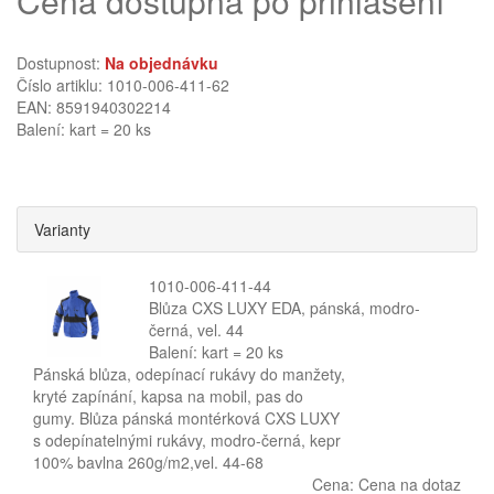
Cena dostupná po přihlášení
Dostupnost:
Na objednávku
Číslo artiklu: 1010-006-411-62
EAN: 8591940302214
Balení: kart = 20 ks
Varianty
1010-006-411-44
Blůza CXS LUXY EDA, pánská, modro-
černá, vel. 44
Balení: kart = 20 ks
Pánská blůza, odepínací rukávy do manžety,
kryté zapínání, kapsa na mobil, pas do
gumy. Blůza pánská montérková CXS LUXY
s odepínatelnými rukávy, modro-černá, kepr
100% bavlna 260g/m2,vel. 44-68
Cena:
Cena na dotaz