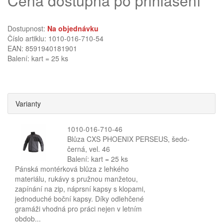
Cena dostupná po přihlášení
Dostupnost:
Na objednávku
Číslo artiklu: 1010-016-710-54
EAN: 8591940181901
Balení: kart = 25 ks
Varianty
1010-016-710-46
Blůza CXS PHOENIX PERSEUS, šedo-
černá, vel. 46
Balení: kart = 25 ks
Pánská montérková blůza z lehkého
materiálu, rukávy s pružnou manžetou,
zapínání na zip, náprsní kapsy s klopami,
jednoduché boční kapsy. Díky odlehčené
gramáži vhodná pro práci nejen v letním
obdob...