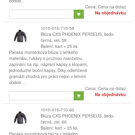
obdob...
Cena:
Cena na dotaz
Na objednávku
1010-016-710-58
Blůza CXS PHOENIX PERSEUS, šedo-
černá, vel. 58
Balení: kart = 25 ks
Pánská montérková blůza z lehkého
materiálu, rukávy s pružnou manžetou,
zapínání na zip, náprsní kapsy s klopami,
jednoduché boční kapsy. Díky odlehčené
gramáži vhodná pro práci nejen v letním
obdob...
Cena:
Cena na dotaz
Na objednávku
1010-016-710-60
Blůza CXS PHOENIX PERSEUS, šedo-
černá, vel. 60
Balení: kart = 25 ks
Pánská montérková blůza z lehkého