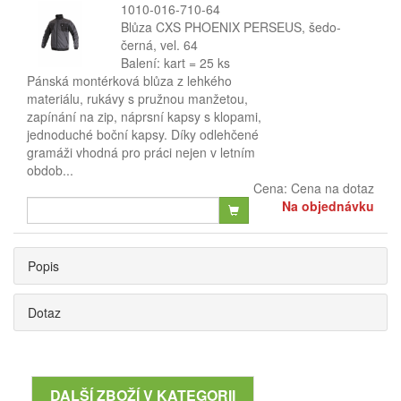
1010-016-710-64
Blůza CXS PHOENIX PERSEUS, šedo-
černá, vel. 64
Balení: kart = 25 ks
Pánská montérková blůza z lehkého
materiálu, rukávy s pružnou manžetou,
zapínání na zip, náprsní kapsy s klopami,
jednoduché boční kapsy. Díky odlehčené
gramáži vhodná pro práci nejen v letním
obdob...
Cena:
Cena na dotaz
Na objednávku
Popis
Dotaz
DALŠÍ ZBOŽÍ V KATEGORII