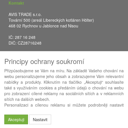
Kontakt
AVIS TRADE s.r.o.
Tovární 500 (areál Libereckých kotláren Hölter)
468 02 Rychnov u Jablonce nad Nisou
IČ: 287 16 248
DIČ: CZ28716248
Tel.: +420 483 388 078
Principy ochrany soukromí
Fax: +420 483 034 590
E-mail:
info@avistrade.cz
Přizpůsobujeme se Vám na míru. Na základě Vašeho chování na
Web:
www.avistrade.cz
webu personalizujeme jeho obsah a zobrazujeme Vám relevantní
nabídky a produkty. Kliknutím na tlačítko „Akceptuji“ souhlasíte
také s využíváním cookies a předáním údajů o chování na webu
pro zobrazení cílené reklamy na sociálních sítích a v reklamních
sítích na dalších webech.
Používáme
ABRA eShop
- nejlepší řešení e-commerce pro náš
Personalizaci a cílenou reklamu si můžete podrobněji nastavit
procesní informační systém
FLORES
.
nebo kdykoli vypnout po kliknutí na tlačítko „Nastavit“.
Akceptuji
Nastavit